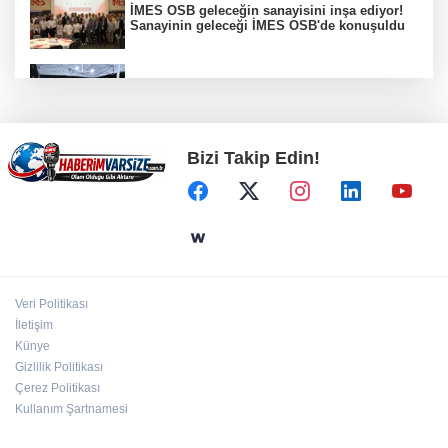
İMES OSB geleceğin sanayisini inşa ediyor!
Sanayinin geleceği İMES OSB'de konuşuldu
Bursa Nilüfer'de Başkan Özdemir,
Esentepeliler’i dinledi
Bizi Takip Edin!
İzmit Belediyesi'nde iki yeni başkan
yardımcısı göreve başladı
Muğla Seydikemer'de yangın sonrası
seferberlik
Veri Politikası
Manisa Büyükşehir 'sağlıklı işyeri'
İletişim
sertifikasına kavuştu
Künye
Gizlilik Politikası
Çerez Politikası
Kullanım Şartnamesi