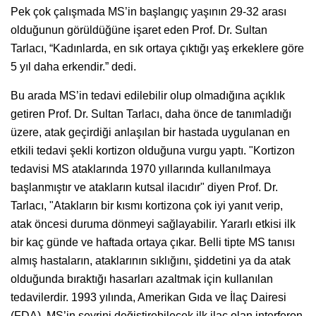
Pek çok çalışmada MS’in başlangıç yaşının 29-32 arası
olduğunun görüldüğüne işaret eden Prof. Dr. Sultan
Tarlacı, “Kadınlarda, en sık ortaya çıktığı yaş erkeklere göre
5 yıl daha erkendir.” dedi.
Bu arada MS’in tedavi edilebilir olup olmadığına açıklık
getiren Prof. Dr. Sultan Tarlacı, daha önce de tanımladığı
üzere, atak geçirdiği anlaşılan bir hastada uygulanan en
etkili tedavi şekli kortizon olduğuna vurgu yaptı. "Kortizon
tedavisi MS ataklarında 1970 yıllarında kullanılmaya
başlanmıştır ve atakların kutsal ilacıdır" diyen Prof. Dr.
Tarlacı, "Atakların bir kısmı kortizona çok iyi yanıt verip,
atak öncesi duruma dönmeyi sağlayabilir. Yararlı etkisi ilk
bir kaç günde ve haftada ortaya çıkar. Belli tipte MS tanısı
almış hastaların, ataklarının sıklığını, şiddetini ya da atak
olduğunda bıraktığı hasarları azaltmak için kullanılan
tedavilerdir. 1993 yılında, Amerikan Gıda ve İlaç Dairesi
(FDA), MS’in seyrini değiştirebilecek ilk ilaç olan interferon