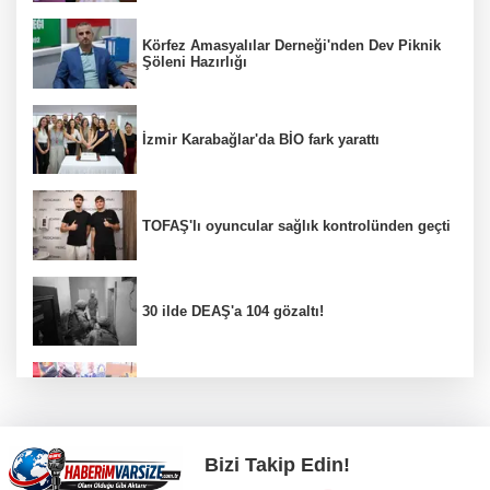
Körfez Amasyalılar Derneği'nden Dev Piknik
Şöleni Hazırlığı
İzmir Karabağlar'da BİO fark yarattı
TOFAŞ'lı oyuncular sağlık kontrolünden geçti
30 ilde DEAŞ'a 104 gözaltı!
Gebze Köşklüçeşme'de 'açık hava' keyif
Bizi Takip Edin!
Bursa İnegöl’de binicilik için modern