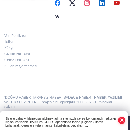
manejler yapılıyor
Bursa’da TEKNOSAB KOBİ OSB tanıtıldı...
Bursa’nın kalkınma yolculuğunda yeni
dönem
Veri Politikası
Antalya Muratpaşalı Sultanlar kenetlendi,
İletişim
gözler yeni sezonda
Künye
Gizlilik Politikası
Çerez Politikası
Kullanım Şartnamesi
'DOĞRU HABER-TARAFSIZ HABER- SADECE HABER -
HABER YAZILIMI
ve TURKTICARET.NET projesidir Copyright© 2006-2026 Tüm hakları
saklıdır.
Sizlere daha iyi hizmet sunabilmek adına sitemizde çerez konumlandırmaktayız.
Kişisel verileriniz, KVKK ve GDPR kapsamında toplanıp işlenir. Sitemizi
kullanarak, çerezleri kullanmamızı kabul etmiş olacaksınız.
Anasayfa
Haber Ara
Yazarlar
İhbar Hattı