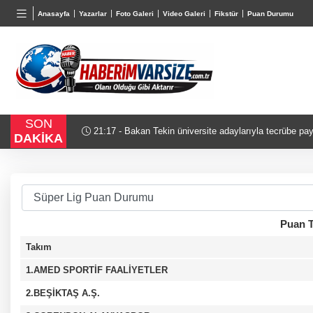
TND
BGN
VND
Anasayfa
Yazarlar
Foto Galeri
Video Galeri
Fikstür
Puan Durumu
16,2366
%-0,02
27,9743
%-0,22
0,0018
SON
belgelerini
21:17 - Bakan Tekin üniversite adaylarıyla tecrübe pay
DAKİKA
Puan T
Takım
1.AMED SPORTİF FAALİYETLER
2.BEŞİKTAŞ A.Ş.