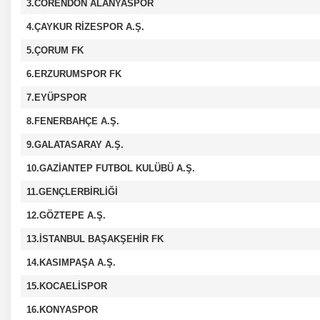
3.CORENDON ALANYASPOR
4.ÇAYKUR RİZESPOR A.Ş.
5.ÇORUM FK
6.ERZURUMSPOR FK
7.EYÜPSPOR
8.FENERBAHÇE A.Ş.
9.GALATASARAY A.Ş.
10.GAZİANTEP FUTBOL KULÜBÜ A.Ş.
11.GENÇLERBİRLİĞİ
12.GÖZTEPE A.Ş.
13.İSTANBUL BAŞAKŞEHİR FK
14.KASIMPAŞA A.Ş.
15.KOCAELİSPOR
16.KONYASPOR