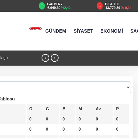
GAU/TRY
BIST 100
%0,27
6.649,60
%2,42
13.779,39
%-0,14
GÜNDEM
SİYASET
EKONOMİ
SA
laştı
21:17 - Moritanyalı öğrencilerden MEB'e z
‹
›
ablosu
O
G
B
M
Av
P
0
0
0
0
0
0
0
0
0
0
0
0