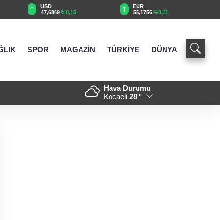
USD
EUR
47,6869
%0,15
55,1756
%0,31
ĞLIK
SPOR
MAGAZİN
TÜRKİYE
DÜNYA
Hava Durumu
iyaret
21:01 - Eyüpsultan Meydanı ye
Kocaeli
28 °