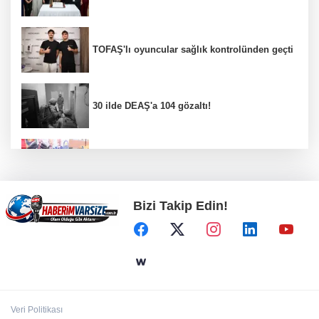
TOFAŞ'lı oyuncular sağlık kontrolünden geçti
30 ilde DEAŞ'a 104 gözaltı!
Gebze Köşklüçeşme'de 'açık hava' keyif
Bizi Takip Edin!
Bursa İnegöl’de binicilik için modern
manejler yapılıyor
Bursa’da TEKNOSAB KOBİ OSB tanıtıldı...
Bursa’nın kalkınma yolculuğunda yeni
dönem
Veri Politikası