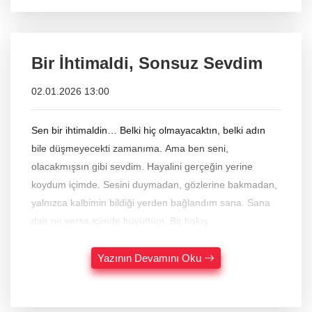
Bir İhtimaldi, Sonsuz Sevdim
02.01.2026 13:00
Sen bir ihtimaldin… Belki hiç olmayacaktın, belki adın
bile düşmeyecekti zamanıma. Ama ben seni,
olacakmışsın gibi sevdim. Hayalini gerçeğin yerine
koydum içimde. Sesini duymadan, gözlerine bakmadan,
yalnızca kalbimin bildiği yerden bağlandım sana. Sana
dair ne varsa içimde büyüttüm. Bir bakış
Yazının Devamını Oku