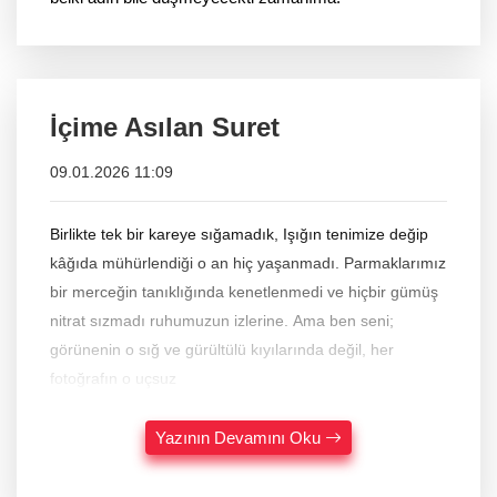
İçime Asılan Suret
09.01.2026 11:09
Birlikte tek bir kareye sığamadık, Işığın tenimize değip
kâğıda mühürlendiği o an hiç yaşanmadı. Parmaklarımız
bir merceğin tanıklığında kenetlenmedi ve hiçbir gümüş
nitrat sızmadı ruhumuzun izlerine. Ama ben seni;
görünenin o sığ ve gürültülü kıyılarında değil, her
fotoğrafın o uçsuz
Yazının Devamını Oku