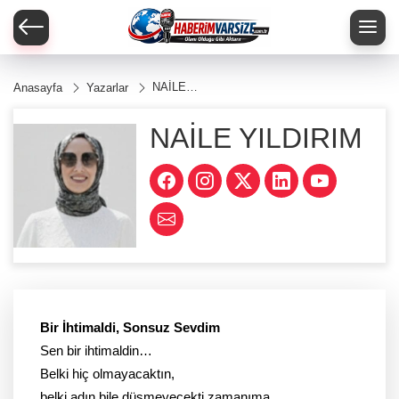
NAİLE
Anasayfa
Yazarlar
YILDIRIM
NAİLE YILDIRIM
Bir İhtimaldi, Sonsuz Sevdim
Sen bir ihtimaldin…
Belki hiç olmayacaktın,
belki adın bile düşmeyecekti zamanıma.