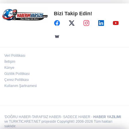
Bizi Takip Edin!
Kütahya'da Başkan Kahveci'den çalışmalara
yakın mercek
Sokakta neler konuşuluyor? Kemal
Kılıçdaroğlu mu, Özgür Özel mi?
Veri Politikası
Metin Sözen Okulu Gaziantep'te kuruldu...
İletişim
Koruma kültürü yeni nesillere aktarılacak
Künye
Gizlilik Politikası
Çerez Politikası
Kullanım Şartnamesi
'DOĞRU HABER-TARAFSIZ HABER- SADECE HABER -
HABER YAZILIMI
ve TURKTICARET.NET projesidir Copyright© 2006-2026 Tüm hakları
saklıdır.