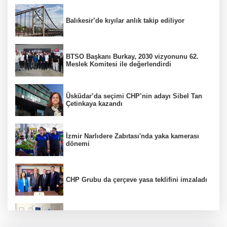
Balıkesir’de kıyılar anlık takip ediliyor
BTSO Başkanı Burkay, 2030 vizyonunu 62.
Meslek Komitesi ile değerlendirdi
Üsküdar’da seçimi CHP’nin adayı Sibel Tan
Çetinkaya kazandı
İzmir Narlıdere Zabıtası'nda yaka kamerası
dönemi
CHP Grubu da çerçeve yasa teklifini imzaladı
Bursa Uludağ Üniversitesi Güzel Sanatlar
Fakültesi Mudanya'dan ayrıldı!