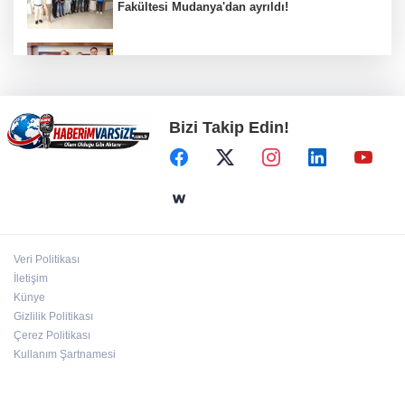
Fakültesi Mudanya'dan ayrıldı!
CHP Grubu da çerçeve yasa teklifini imzaladı
Bizi Takip Edin!
Ankara’da karabuğdayın ilk hasadı yapıldı
Cumhurbaşkanı Erdoğan’dan 'Terörsüz
Türkiye' mesajı
Veri Politikası
Üsküdar’da seçimi CHP’nin adayı Sibel Tan
İletişim
Çetinkaya kazandı
Künye
Gizlilik Politikası
Çerez Politikası
Kullanım Şartnamesi