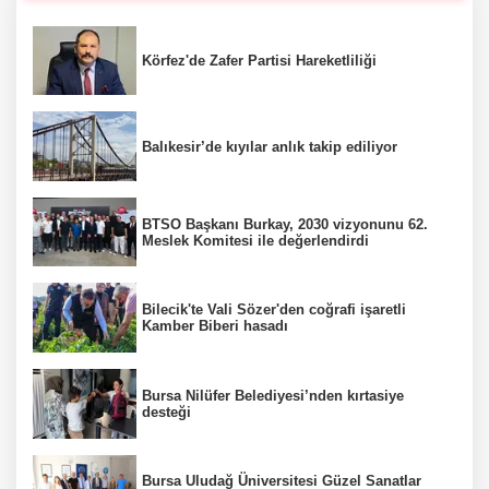
Körfez'de Zafer Partisi Hareketliliği
Balıkesir’de kıyılar anlık takip ediliyor
BTSO Başkanı Burkay, 2030 vizyonunu 62.
Meslek Komitesi ile değerlendirdi
Bilecik'te Vali Sözer'den coğrafi işaretli
Kamber Biberi hasadı
Bursa Nilüfer Belediyesi’nden kırtasiye
desteği
Bursa Uludağ Üniversitesi Güzel Sanatlar