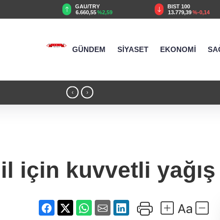
TRY
BIST 100
USD
55
%2,59
13.779,39
%-0,14
47,6787
%0,18
GÜNDEM
SİYASET
EKONOMİ
SA
09:14 - Zabıtadan gurbetçi yaşlı çifte yard
‹
›
il için kuvvetli yağış