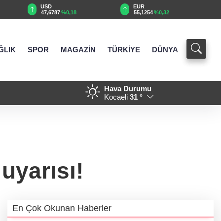
EUR
GBP
55,1254
%0,32
64,3468
%0,38
ĞLIK
SPOR
MAGAZİN
TÜRKİYE
DÜNYA
Hava Durumu
ım eli
08:59 - Akın Gürlek: Örgüt si
Kocaeli
31 °
 uyarısı!
En Çok Okunan Haberler