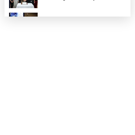
Kütahya Belediyesi personeline yapay zeka
eğitimi
Ankara Keçiören'de Yaz Kur'an kurslarına
ikram desteği
Gebze Köşklüçeşme'de 'açık hava' keyif
Düzce Yığılca'da Belediye Başkanı Selami
Savaş'a bir kapı daha kapandı!