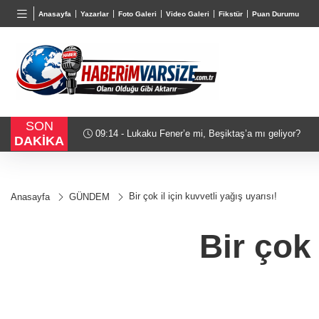
BGN
VND
GAU/
Anasayfa
Yazarlar
Foto Galeri
Video Galeri
Fikstür
Puan Durumu
27,9743
%-0,22
0,0018
%0,32
6.660,
SON
09:14 - Kayseri Talas İnovasyon Merkezi finale kaldı
DAKİKA
Bir çok il için kuvvetli yağış uyarısı!
Anasayfa
GÜNDEM
Bir çok 