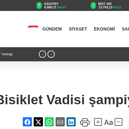
TRY
BIST 100
USD
71
%0,07
13.703,13
%0,11
47,5620
%0,02
GÜNDEM
SİYASET
EKONOMİ
SA
r Biberi hasadı
19:03 - Osman Gazi platformu Eylül'de gö
‹
›
petrol üretimi 83 bin 200 varile ulaştı
isiklet Vadisi şamp