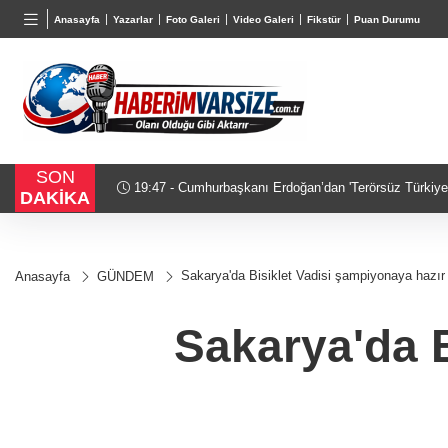
BGN
VND
GAU/
Anasayfa
Yazarlar
Foto Galeri
Video Galeri
Fikstür
Puan Durumu
27,9529
%0,27
0,0018
%0,11
6.500,
SON
19:32 - Bilecik'te Vali Sözer'den coğrafi işaretli Kambe
DAKİKA
Sakarya'da Bisiklet Vadisi şampiyonaya hazır
Anasayfa
GÜNDEM
Sakarya'da B