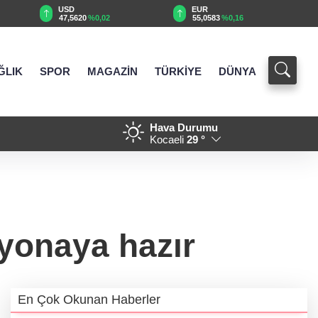
EUR
GBP
55,0583
%0,16
64,1693
%0,19
ĞLIK
SPOR
MAGAZİN
TÜRKİYE
DÜNYA
Hava Durumu
reve başlayacak... Gabar’da günlük
19:03 - TOFAŞ potada yeni s
Kocaeli
29 °
iyonaya hazır
En Çok Okunan Haberler