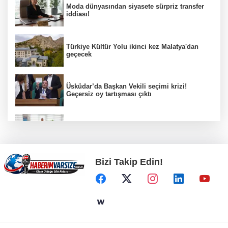
Moda dünyasından siyasete sürpriz transfer
iddiası!
Türkiye Kültür Yolu ikinci kez Malatya'dan
geçecek
Üsküdar’da Başkan Vekili seçimi krizi!
Geçersiz oy tartışması çıktı
Kayseri zabıtası kayıp cüzdanı sahibine
teslim etti
Bizi Takip Edin!
Öğretmenlerin il içi atama sonuçları açıklandı
Metin Sözen Okulu Gaziantep'te kuruldu...
Koruma kültürü yeni nesillere aktarılacak