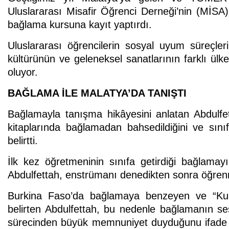
Uluslararası Misafir Öğrenci Derneği’nin (MİS
bağlama kursuna kayıt yaptırdı.
Uluslararası öğrencilerin sosyal uyum süreçle
kültürünün ve geleneksel sanatlarının farklı ülk
oluyor.
BAĞLAMA İLE MALATYA’DA TANIŞTI
Bağlamayla tanışma hikâyesini anlatan Abdul
kitaplarında bağlamadan bahsedildiğini ve sınıft
belirtti.
İlk kez öğretmeninin sınıfa getirdiği bağlama
Abdulfettah, enstrümanı denedikten sonra öğrenm
Burkina Faso’da bağlamaya benzeyen ve “Kun
belirten Abdulfettah, bu nedenle bağlamanın sesin
sürecinden büyük memnuniyet duyduğunu ifade 