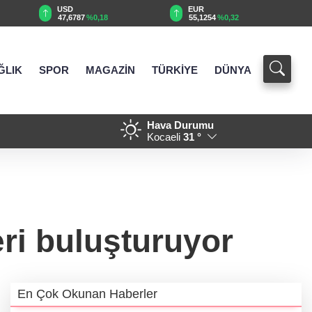
USD
EUR
47,6787
%0,18
55,1254
%0,32
ĞLIK
SPOR
MAGAZİN
TÜRKİYE
DÜNYA
Hava Durumu
18:37 - Denizli'de 160 milyon 
Kocaeli
31 °
ri buluşturuyor
En Çok Okunan Haberler