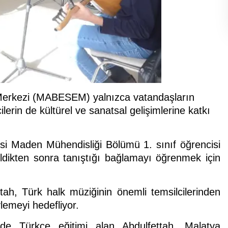
 Merkezi (MABESEM) yalnızca vatandaşların
lerin de kültürel ve sanatsal gelişimlerine katkı
si Maden Mühendisliği Bölümü 1. sınıf öğrencisi
ldikten sonra tanıştığı bağlamayı öğrenmek için
ah, Türk halk müziğinin önemli temsilcilerinden
lemeyi hedefliyor.
e Türkçe eğitimi alan Abdulfettah, Malatya