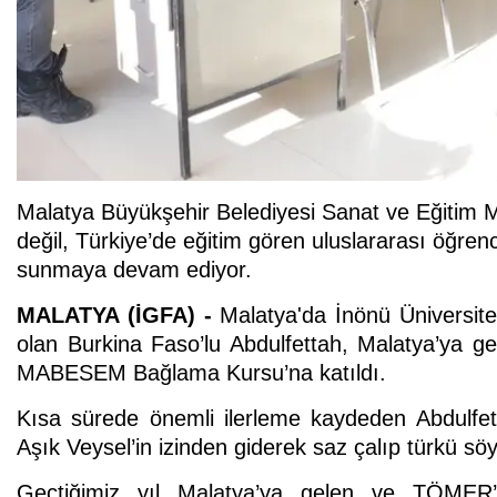
Malatya Büyükşehir Belediyesi Sanat ve Eğitim
değil, Türkiye’de eğitim gören uluslararası öğrenci
sunmaya devam ediyor.
MALATYA (İGFA) -
Malatya'da İnönü Üniversite
olan Burkina Faso’lu Abdulfettah, Malatya’ya ge
MABESEM Bağlama Kursu’na katıldı.
Kısa sürede önemli ilerleme kaydeden Abdulfett
Aşık Veysel’in izinden giderek saz çalıp türkü söy
Geçtiğimiz yıl Malatya’ya gelen ve TÖMER’d