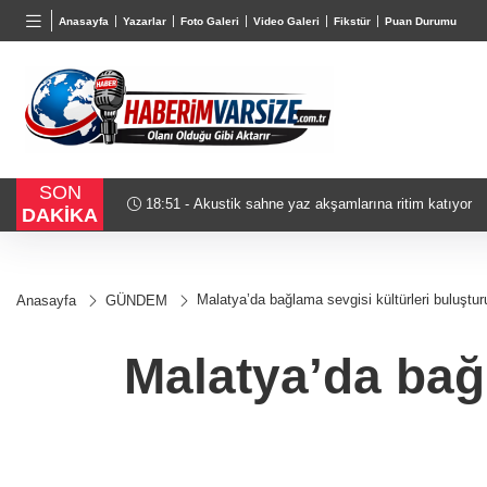
TND
BGN
VND
Anasayfa
Yazarlar
Foto Galeri
Video Galeri
Fikstür
Puan Durumu
16,3788
%0,90
27,9743
%-0,22
0,0018
SON
 büyüledi
18:51 - Akustik sahne yaz akşamlarına ritim katıyor
DAKİKA
Malatya’da bağlama sevgisi kültürleri buluştur
Anasayfa
GÜNDEM
Malatya’da bağ