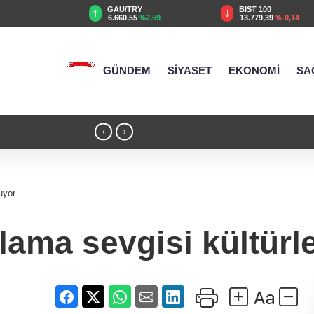
GAU/TRY
BIST 100
%0,32
6.660,55
%2,59
13.779,39
%-0,14
GÜNDEM
SİYASET
EKONOMİ
SA
18:51 - Kırsal yollara neşter
‹
›
uyor
lama sevgisi kültürle