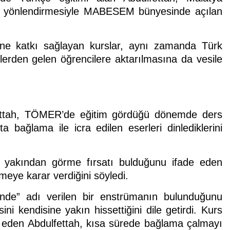
A) yönlendirmesiyle MABESEM bünyesinde açılan
rine katkı sağlayan kurslar, aynı zamanda Türk
elerden gelen öğrencilere aktarılmasına da vesile
fettah, TÖMER’de eğitim gördüğü dönemde ders
a bağlama ile icra edilen eserleri dinlediklerini
yı yakından görme fırsatı bulduğunu ifade eden
eye karar verdiğini söyledi.
de” adı verilen bir enstrümanın bulunduğunu
i kendisine yakın hissettiğini dile getirdi. Kurs
eden Abdulfettah, kısa sürede bağlama çalmayı