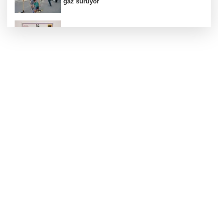
gaz sürüyor
Bursa'da tarihi eser operasyonu! 273 sikke ve
18 obje ele geçirildi
İstanbul Maltepe’de çocuklar kitapların renkli
dünyasında
Eyüpsultan Meydanı yenileniyor... İlk taşı
Nuri Aslan koydu
Nevşehir Kültür Yolu'nda etkinlikler peşpeşe
yapıldı