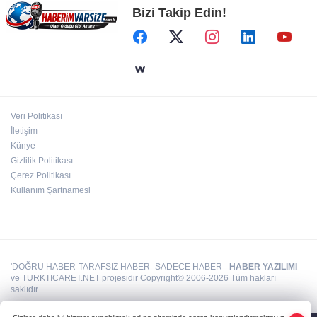
Bizi Takip Edin!
ATA Çiftliği Yoncaları Atatürk Parkı'na ulaştı
İstanbul Maltepe’de çocuklar kitapların renkli
dünyasında
Veri Politikası
Kırgız Cumhuriyeti Antalya Başkonsolosu
İletişim
Başkan Vekili Özdemir’i ziyaret etti
Künye
Gizlilik Politikası
Çerez Politikası
Kullanım Şartnamesi
'DOĞRU HABER-TARAFSIZ HABER- SADECE HABER -
HABER YAZILIMI
ve TURKTICARET.NET projesidir Copyright© 2006-2026 Tüm hakları
saklıdır.