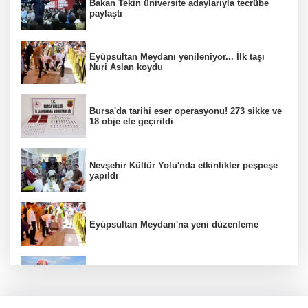
Bakan Tekin üniversite adaylarıyla tecrübe
paylaştı
Eyüpsultan Meydanı yenileniyor... İlk taşı
Nuri Aslan koydu
Bursa'da tarihi eser operasyonu! 273 sikke ve
18 obje ele geçirildi
Nevşehir Kültür Yolu'nda etkinlikler peşpeşe
yapıldı
Eyüpsultan Meydanı'na yeni düzenleme
Türkiye Kültür Yolu Festivali Nevşehir'de tam
gaz sürüyor