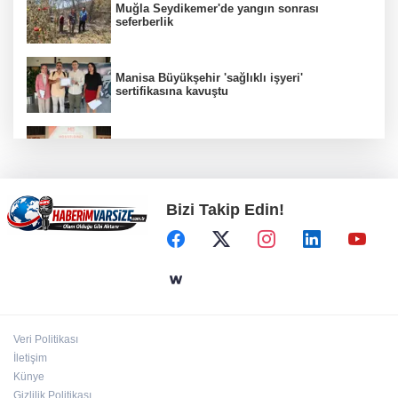
Muğla Seydikemer'de yangın sonrası
seferberlik
Manisa Büyükşehir 'sağlıklı işyeri'
sertifikasına kavuştu
İMES OSB geleceğin sanayisini inşa ediyor!
Sanayinin geleceği İMES OSB'de konuşuldu
Bizi Takip Edin!
Gürsel Tekin’den 'tutarlılık' mesajı... Tarihi
meselelerde pusula net olmalı
Sakarya Büyükşehir'den çocuklara yaz neşesi
Veri Politikası
Eskişehir Büyükşehir’den kırsal mahallelere
İletişim
yol yatırımı
Künye
Gizlilik Politikası