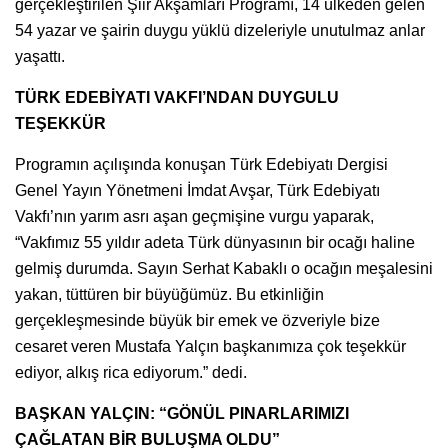
gerçekleştirilen Şiir Akşamları Programı, 14 ülkeden gelen
54 yazar ve şairin duygu yüklü dizeleriyle unutulmaz anlar
yaşattı.
TÜRK EDEBİYATI VAKFI’NDAN DUYGULU
TEŞEKKÜR
Programın açılışında konuşan Türk Edebiyatı Dergisi
Genel Yayın Yönetmeni İmdat Avşar, Türk Edebiyatı
Vakfı’nın yarım asrı aşan geçmişine vurgu yaparak,
“Vakfımız 55 yıldır adeta Türk dünyasının bir ocağı haline
gelmiş durumda. Sayın Serhat Kabaklı o ocağın meşalesini
yakan, tüttüren bir büyüğümüz. Bu etkinliğin
gerçekleşmesinde büyük bir emek ve özveriyle bize
cesaret veren Mustafa Yalçın başkanımıza çok teşekkür
ediyor, alkış rica ediyorum.” dedi.
BAŞKAN YALÇIN: “GÖNÜL PINARLARIMIZI
ÇAĞLATAN BİR BULUŞMA OLDU”