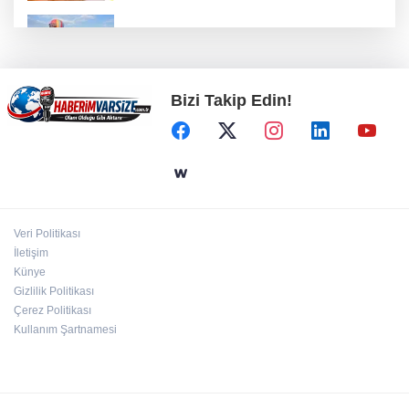
Türkiye Kültür Yolu Festivali Nevşehir'de tam
gaz sürüyor
Bizi Takip Edin!
ATA Çiftliği Yoncaları Atatürk Parkı'na ulaştı
İstanbul Maltepe’de çocuklar kitapların renkli
dünyasında
Veri Politikası
Kırgız Cumhuriyeti Antalya Başkonsolosu
İletişim
Başkan Vekili Özdemir’i ziyaret etti
Künye
Gizlilik Politikası
Çerez Politikası
Kullanım Şartnamesi