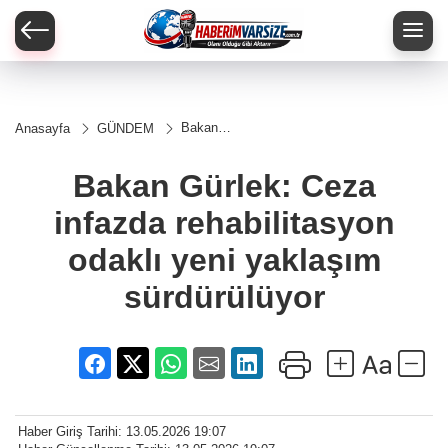
Bakan
Anasayfa
GÜNDEM
Gürlek: Ceza
infazda
rehabilitasyon
Bakan Gürlek: Ceza
odaklı yeni
yaklaşım
infazda rehabilitasyon
sürdürülüyor
odaklı yeni yaklaşım
sürdürülüyor
Haber Giriş Tarihi: 13.05.2026 19:07