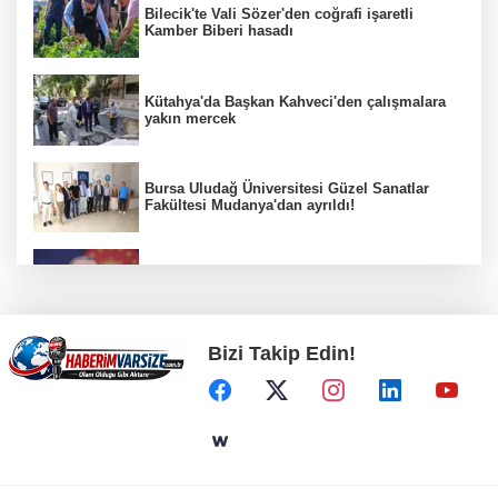
Bilecik'te Vali Sözer'den coğrafi işaretli
Kamber Biberi hasadı
Kütahya'da Başkan Kahveci'den çalışmalara
yakın mercek
Bursa Uludağ Üniversitesi Güzel Sanatlar
Fakültesi Mudanya'dan ayrıldı!
Cumhurbaşkanı Erdoğan’dan 'Terörsüz
Türkiye' mesajı
Bizi Takip Edin!
Yaşlı ve engelli aylıkları artışlı hesaplarda
Manisa'da Akpınar Mesire Alanı hizmete
açılıyor