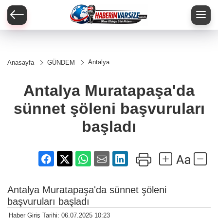
Antalya
Anasayfa
GÜNDEM
Muratapaşa'da
sünnet şöleni
başvuruları
Antalya Muratapaşa'da
başladı
sünnet şöleni başvuruları
başladı
Antalya Muratapaşa'da sünnet şöleni
başvuruları başladı
Haber Giriş Tarihi: 06.07.2025 10:23