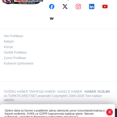
Bakan Çiftçi: Suç zincirinin ilk halkasını
kıracağız
Sakarya'da ‘Ortaköy Barajı’ için çalışmalar
başladı
Veri Politikası
İletişim
Konya Selçuklu'da yollar yenileniyor
Künye
Gizlilik Politikası
Çerez Politikası
Kullanım Şartnamesi
'DOĞRU HABER-TARAFSIZ HABER- SADECE HABER -
HABER YAZILIMI
ve TURKTICARET.NET projesidir Copyright© 2006-2026 Tüm hakları
saklıdır.
Sizlere daha iyi hizmet sunabilmek adına sitemizde çerez konumlandırmaktayız.
Kişisel verileriniz, KVKK ve GDPR kapsamında toplanıp işlenir. Sitemizi
kullanarak, çerezleri kullanmamızı kabul etmiş olacaksınız.