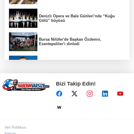
Denizli Opera ve Bale Günleri’nde “Kuğu
Gölü” büyüsü
Bursa Nilüfer'de Başkan Özdemir,
Esentepeliler’i dinledi
BNP Paribas Cardif Türkiye'nin İç Denetim
Direktörü Mustafa Güneş oldu
Bizi Takip Edin!
Kayseri Büyükşehir gökyüzü tutkunlarını
Erciyes'te buluşturacak
Bilişim 500'de 39 milyar dolarlık dev hacim
Veri Politikası
Bursa Büyükşehir'den Mudanya'nın
İletişim