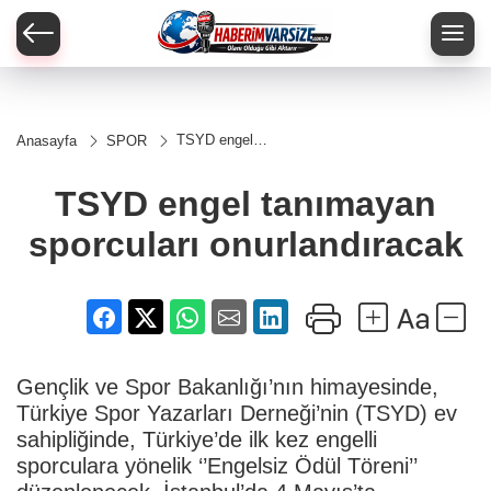
TSYD engel
Anasayfa
SPOR
tanımayan
sporcuları
onurlandıracak
TSYD engel tanımayan
sporcuları onurlandıracak
Gençlik ve Spor Bakanlığı’nın himayesinde,
Türkiye Spor Yazarları Derneği’nin (TSYD) ev
sahipliğinde, Türkiye’de ilk kez engelli
sporculara yönelik ‘’Engelsiz Ödül Töreni’’