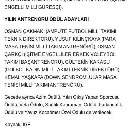
ENGELLİ MİLLİ GÜREŞÇİ).
YILIN ANTRENÖRÜ ÖDÜL ADAYLARI
OSMAN ÇAKMAK: (AMPUTE FUTBOL MİLLİ TAKIMI
TEKNİK DİREKTÖRÜ), YUSUF KILINÇKAYA (PARA
MASA TENİSİ MİLLİ TAKIM ANTRENÖRÜ), OSMAN
ÇARKÇI (İŞİTME ENGELLİLER ERKEK VOLEYBOL
TAKIMI BAŞANTRENÖRÜ), GÜLTEKİN KARASU
(GOLBOL KADIN MİLLİ TAKIMI TEKNİK DİREKTÖRÜ),
KEMAL YAŞKAFA (DOWN SENDROMLULAR MASA
TENİSİ MİLLİ TAKIMI ANTRENÖRÜ).
Gecede ayrıca Azim Ödülü, Yılın Çıkış Yapan Sporcusu
Ödülü, Vefa Ödülü, Sağlık Kahramanı Ödülü, Farkındalık
Ödülü ve Yavuz Kocaömer Özel Ödülü de verilecek.
Kaynak: IGF