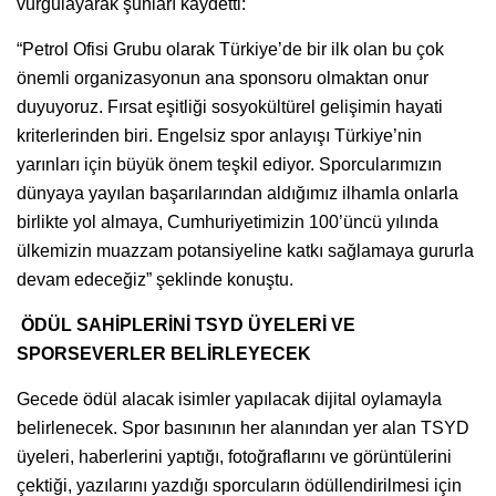
vurgulayarak şunları kaydetti:
“Petrol Ofisi Grubu olarak Türkiye’de bir ilk olan bu çok
önemli organizasyonun ana sponsoru olmaktan onur
duyuyoruz. Fırsat eşitliği sosyokültürel gelişimin hayati
kriterlerinden biri. Engelsiz spor anlayışı Türkiye’nin
yarınları için büyük önem teşkil ediyor. Sporcularımızın
dünyaya yayılan başarılarından aldığımız ilhamla onlarla
birlikte yol almaya, Cumhuriyetimizin 100’üncü yılında
ülkemizin muazzam potansiyeline katkı sağlamaya gururla
devam edeceğiz” şeklinde konuştu.
ÖDÜL SAHİPLERİNİ TSYD ÜYELERİ VE
SPORSEVERLER BELİRLEYECEK
Gecede ödül alacak isimler yapılacak dijital oylamayla
belirlenecek. Spor basınının her alanından yer alan TSYD
üyeleri, haberlerini yaptığı, fotoğraflarını ve görüntülerini
çektiği, yazılarını yazdığı sporcuların ödüllendirilmesi için