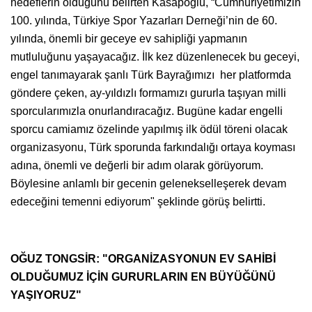
hedeflerin olduğunu belirten Kasapoğlu, “Cumhuriyetimizin
100. yılında, Türkiye Spor Yazarları Derneği’nin de 60.
yılında, önemli bir geceye ev sahipliği yapmanın
mutluluğunu yaşayacağız. İlk kez düzenlenecek bu geceyi,
engel tanımayarak şanlı Türk Bayrağımızı her platformda
göndere çeken, ay-yıldızlı formamızı gururla taşıyan milli
sporcularımızla onurlandıracağız. Bugüne kadar engelli
sporcu camiamız özelinde yapılmış ilk ödül töreni olacak
organizasyonu, Türk sporunda farkındalığı ortaya koyması
adına, önemli ve değerli bir adım olarak görüyorum.
Böylesine anlamlı bir gecenin gelenekselleşerek devam
edeceğini temenni ediyorum" şeklinde görüş belirtti.
OĞUZ TONGSİR: "ORGANİZASYONUN EV SAHİBİ
OLDUĞUMUZ İÇİN GURURLARIN EN BÜYÜĞÜNÜ
YAŞIYORUZ"