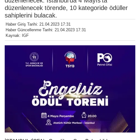
düzenlenecek. İstanbul’da 4 Mayıs’ta
düzenlenecek törende, 10 kategoride ödüller
sahiplerini bulacak.
Haber Giriş Tarihi: 21.04.2023 17:31
Haber Güncellenme Tarihi: 21.04.2023 17:31
Kaynak: IGF