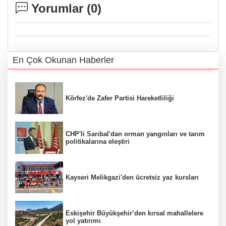
Yorumlar (
0
)
En Çok Okunan Haberler
Körfez'de Zafer Partisi Hareketliliği
CHP'li Sarıbal'dan orman yangınları ve tarım
politikalarına eleştiri
Kayseri Melikgazi'den ücretsiz yaz kursları
Eskişehir Büyükşehir’den kırsal mahallelere
yol yatırımı