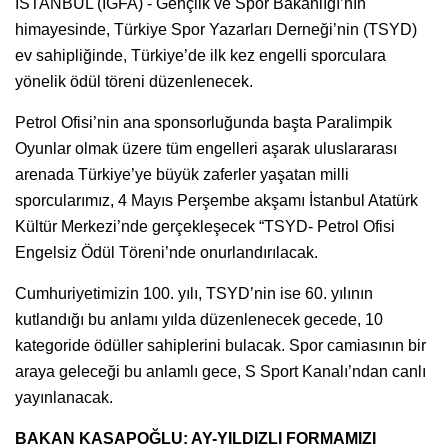
İSTANBUL (İGFA) - Gençlik ve Spor Bakanlığı’nın
himayesinde, Türkiye Spor Yazarları Derneği’nin (TSYD)
ev sahipliğinde, Türkiye’de ilk kez engelli sporculara
yönelik ödül töreni düzenlenecek.
Petrol Ofisi’nin ana sponsorluğunda başta Paralimpik
Oyunlar olmak üzere tüm engelleri aşarak uluslararası
arenada Türkiye’ye büyük zaferler yaşatan milli
sporcularımız, 4 Mayıs Perşembe akşamı İstanbul Atatürk
Kültür Merkezi’nde gerçekleşecek “TSYD- Petrol Ofisi
Engelsiz Ödül Töreni’nde onurlandırılacak.
Cumhuriyetimizin 100. yılı, TSYD’nin ise 60. yılının
kutlandığı bu anlamı yılda düzenlenecek gecede, 10
kategoride ödüller sahiplerini bulacak. Spor camiasının bir
araya geleceği bu anlamlı gece, S Sport Kanalı’ndan canlı
yayınlanacak.
BAKAN KASAPOĞLU: AY-YILDIZLI FORMAMIZI