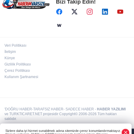
Bizi Takip Edin!
Bursa Büyükşehir Harmancık’ta da yolları
yeniliyor
Altınoluk Alevi Kültür ve Sanat Festivali
renkli anlara sahne oldu
Veri Politikası
İletişim
Arabesk müziğinin acı kaybı!
Künye
Gizlilik Politikası
Çerez Politikası
Kullanım Şartnamesi
'DOĞRU HABER-TARAFSIZ HABER- SADECE HABER -
HABER YAZILIMI
ve TURKTICARET.NET projesidir Copyright© 2006-2026 Tüm hakları
saklıdır.
Sizlere daha iyi hizmet sunabilmek adına sitemizde çerez konumlandırmaktayız.