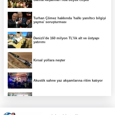
Turhan Çömez hakkında 'halkı yanıltıcı bilgiyi
yayma' soruşturması
Denizli'de 160 milyon TL’lik alt ve üstyapı
yatırımı
Kırsal yollara neşter
Akustik sahne yaz akşamlarına ritim katıyor
Arbil Akın kadın muhtarlarla buluştu