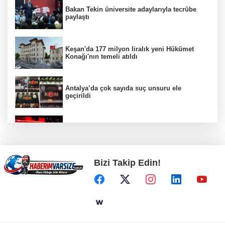
Bakan Tekin üniversite adaylarıyla tecrübe
paylaştı
Keşan'da 177 milyon liralık yeni Hükümet
Konağı'nın temeli atıldı
Antalya’da çok sayıda suç unsuru ele
geçirildi
Semicenk Ordu’yu salladı
Bizi Takip Edin!
Anadolu Dostluk Rallisi'nde ilk yarı
tamamlandı
Yuntdağı’nın 10 kilometrelik yolunda konfor
çalışması