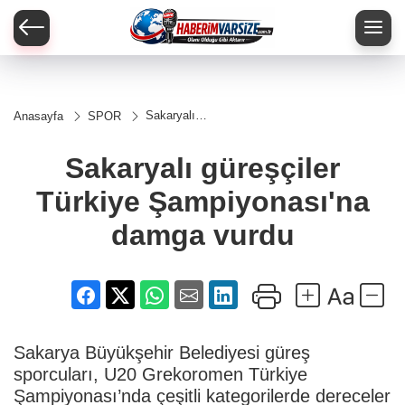
Sakaryalı
Anasayfa
SPOR
güreşçiler
Türkiye
Şampiyonası'na
Sakaryalı güreşçiler
damga vurdu
Türkiye Şampiyonası'na
damga vurdu
Sakarya Büyükşehir Belediyesi güreş
sporcuları, U20 Grekoromen Türkiye
Şampiyonası’nda çeşitli kategorilerde dereceler