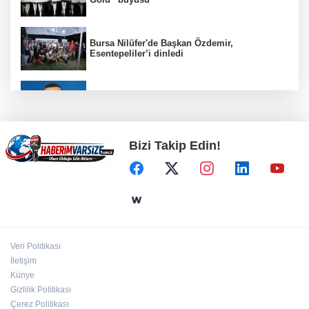
Bursa Nilüfer'de Başkan Özdemir,
Esentepeliler’i dinledi
BNP Paribas Cardif Türkiye'nin İç Denetim
Direktörü Mustafa Güneş oldu
Bizi Takip Edin!
Kayseri Büyükşehir gökyüzü tutkunlarını
Erciyes'te buluşturacak
Bilişim 500'de 39 milyar dolarlık dev hacim
Veri Politikası
Bursa Büyükşehir'den Mudanya'nın
İletişim
altyapısına güçlü yatırım
Künye
Gizlilik Politikası
Çerez Politikası