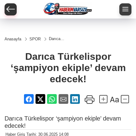
Darıca
Anasayfa
SPOR
Türkelispor
‘şampiyon
ekiple’
Darıca Türkelispor
devam
edecek!
‘şampiyon ekiple’ devam
edecek!
Darıca Türkelispor ‘şampiyon ekiple’ devam
edecek!
Haber Giriş Tarihi: 30.06.2025 14:08