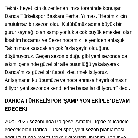
Teknik heyet için düzenlenen imza töreninde konuşan
Darıca Türkelispor Başkanı Ferhat Yılmaz, “Hepimiz için
unutulmaz bir sezon oldu. Kulübümüz adına büyük bir
gurur kaynağı olan şampiyonlukta çok büyük emekleri olan
İbrahim hocamız ve Sezer hocamız ile yeniden anlaştık.
Takımımıza katacakları çok fazla şeyin olduğunu
düşünüyoruz. Geçen sezon olduğu gibi yeni sezonda da
takım içerisinde güzel bir aile bütünlüğü yakalayarak
Darıca’mıza güzel bir futbol izlettirmek istiyoruz.
Anlaşmanın kulübümüze ve hocalarımıza hayırlı olmasını
diliyor, yeni sezonda kendilerine başarılar diliyorum” dedi.
DARICA TÜRKELİSPOR ‘ŞAMPİYON EKİPLE’ DEVAM
EDECEK!
2025-2026 sezonunda Bölgesel Amatör Lig’de mücadele
edecek olan Darıca Türkelispor, yeni sezon planlaması
doğrultusunda mevcut teknik direktörü İbrahim Babur ve