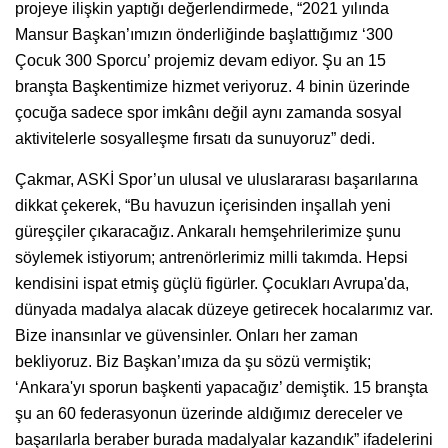
projeye ilişkin yaptığı değerlendirmede, “2021 yılında
Mansur Başkan’ımızın önderliğinde başlattığımız ‘300
Çocuk 300 Sporcu’ projemiz devam ediyor. Şu an 15
branşta Başkentimize hizmet veriyoruz. 4 binin üzerinde
çocuğa sadece spor imkânı değil aynı zamanda sosyal
aktivitelerle sosyalleşme fırsatı da sunuyoruz” dedi.
Çakmar, ASKİ Spor’un ulusal ve uluslararası başarılarına
dikkat çekerek, “Bu havuzun içerisinden inşallah yeni
güreşçiler çıkaracağız. Ankaralı hemşehrilerimize şunu
söylemek istiyorum; antrenörlerimiz milli takımda. Hepsi
kendisini ispat etmiş güçlü figürler. Çocukları Avrupa'da,
dünyada madalya alacak düzeye getirecek hocalarımız var.
Bize inansınlar ve güvensinler. Onları her zaman
bekliyoruz. Biz Başkan’ımıza da şu sözü vermiştik;
‘Ankara'yı sporun başkenti yapacağız’ demiştik. 15 branşta
şu an 60 federasyonun üzerinde aldığımız dereceler ve
başarılarla beraber burada madalyalar kazandık” ifadelerini