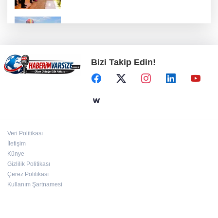
Türkiye Kültür Yolu Festivali Nevşehir'de tam
gaz sürüyor
Bizi Takip Edin!
ATA Çiftliği Yoncaları Atatürk Parkı'na ulaştı
İstanbul Maltepe’de çocuklar kitapların renkli
dünyasında
Veri Politikası
Kırgız Cumhuriyeti Antalya Başkonsolosu
İletişim
Başkan Vekili Özdemir’i ziyaret etti
Künye
Gizlilik Politikası
Çerez Politikası
Kullanım Şartnamesi