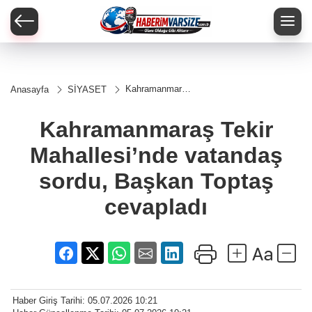
Kahramanmaraş
Anasayfa
SİYASET
Tekir
Mahallesi’nde
vatandaş sordu,
Kahramanmaraş Tekir
Başkan Toptaş
cevapladı
Mahallesi’nde vatandaş
sordu, Başkan Toptaş
cevapladı
Haber Giriş Tarihi: 05.07.2026 10:21