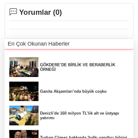
Yorumlar (
0
)
En Çok Okunan Haberler
GÖKDERE’DE BİRLİK VE BERABERLİK
ÖRNEĞİ
Ganita Akşamları’nda büyük coşku
Denizli'de 160 milyon TL’lik alt ve üstyapı
yatırımı
Turhan Çömez hakkında 'halkı yanıltıcı bilgiyi