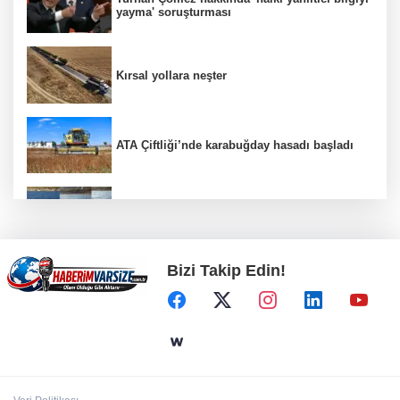
yayma' soruşturması
Kırsal yollara neşter
ATA Çiftliği’nde karabuğday hasadı başladı
Bodrum’da Ferrari’li deniz keyfi!
Bizi Takip Edin!
Arbil Akın kadın muhtarlarla buluştu
Altınoluk Alevi Kültür ve Sanat Festivali
renkli anlara sahne oldu