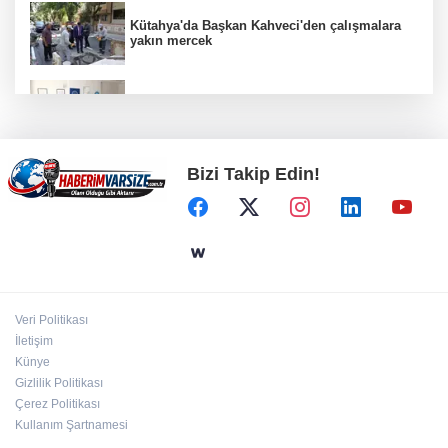
Kütahya'da Başkan Kahveci'den çalışmalara
yakın mercek
Bursa Uludağ Üniversitesi Güzel Sanatlar
Fakültesi Mudanya'dan ayrıldı!
Bizi Takip Edin!
Denizli’den Adıyaman’a kardeşlik köprüsü
kuruldu
Ömer Çelik: 2 yıllık çalışmanın en önemli
aşamasındayız
Veri Politikası
Akdeniz’de mikroplastik denetimi... 23 tesise
İletişim
47,6 milyon TL ceza!
Künye
Gizlilik Politikası
Çerez Politikası
Kullanım Şartnamesi