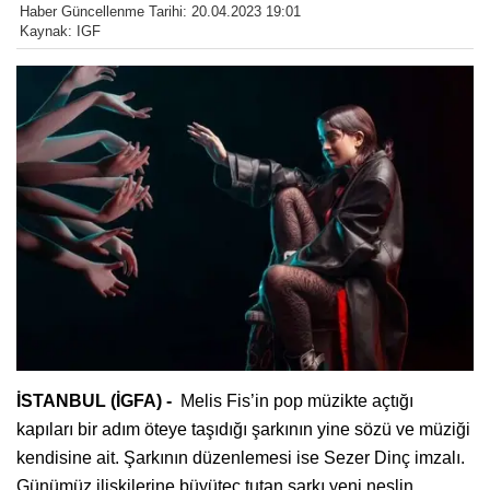
Haber Güncellenme Tarihi: 20.04.2023 19:01
Kaynak: IGF
İSTANBUL (İGFA) -
Melis Fis’in pop müzikte açtığı
kapıları bir adım öteye taşıdığı şarkının yine sözü ve müziği
kendisine ait. Şarkının düzenlemesi ise Sezer Dinç imzalı.
Günümüz ilişkilerine büyüteç tutan şarkı yeni neslin