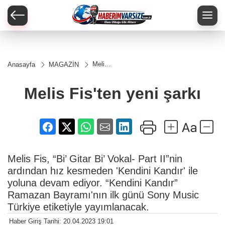
Melis
Anasayfa
MAGAZİN
Fis'ten
yeni
şarkı
Melis Fis'ten yeni şarkı
Melis Fis, “Bi’ Gitar Bi’ Vokal- Part II”nin
ardından hız kesmeden 'Kendini Kandır' ile
yoluna devam ediyor. “Kendini Kandır”
Ramazan Bayramı'nın ilk günü Sony Music
Türkiye etiketiyle yayımlanacak.
Haber Giriş Tarihi: 20.04.2023 19:01