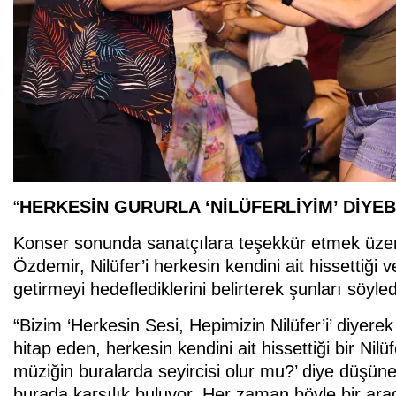
“
HERKESİN GURURLA ‘NİLÜFERLİYİM’ DİYEB
Konser sonunda sanatçılara teşekkür etmek üzer
Özdemir, Nilüfer’i herkesin kendini ait hissettiği v
getirmeyi hedeflediklerini belirterek şunları söyled
“Bizim ‘Herkesin Sesi, Hepimizin Nilüfer’i’ diyere
hitap eden, herkesin kendini ait hissettiği bir Ni
müziğin buralarda seyircisi olur mu?’ diye düşüne
burada karşılık buluyor. Her zaman böyle bir ara