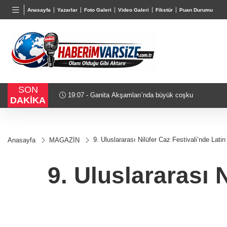
BGN
VND
GAU/
Anasayfa
Yazarlar
Foto Galeri
Video Galeri
Fikstür
Puan Durumu
27,9743
%-0,22
0,0018
%0,32
6.660,
SON
18:51 - Akustik sahne yaz akşamlarına ritim katıyor
DAKİKA
9. Uluslararası Nilüfer Caz Festivali’nde Latin
Anasayfa
MAGAZİN
9. Uluslararası 