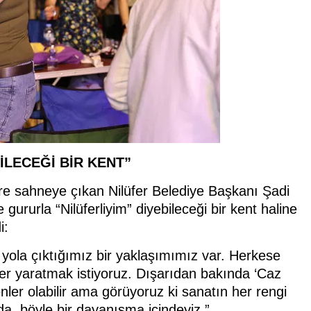
İLECEĞİ BİR KENT”
e sahneye çıkan Nilüfer Belediye Başkanı Şadi
e gururla “Nilüferliyim” diyebileceği bir kent haline
i:
k yola çıktığımız bir yaklaşımımız var. Herkese
lüfer yaratmak istiyoruz. Dışarıdan bakında ‘Caz
nler olabilir ama görüyoruz ki sanatın her rengi
da, böyle bir dayanışma içindeyiz.”