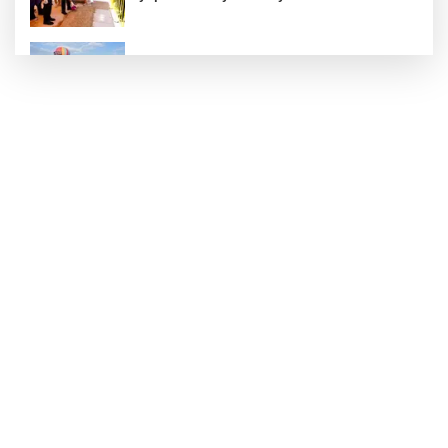
Türkiye Kültür Yolu Festivali Nevşehir'de tam
gaz sürüyor
ATA Çiftliği Yoncaları Atatürk Parkı'na ulaştı
İstanbul Maltepe’de çocuklar kitapların renkli
dünyasında
Kırgız Cumhuriyeti Antalya Başkonsolosu
Başkan Vekili Özdemir’i ziyaret etti