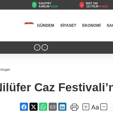
TRY
BIST 100
USD
55
%2,59
13.779,39
%-0,14
47,6787
%0,18
GÜNDEM
SİYASET
EKONOMİ
SA
18:51 - Kırsal yollara neşter
‹
›
 rüzgarı
Nilüfer Caz Festivali’