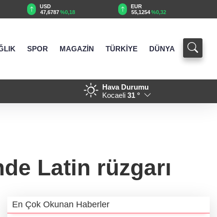
EUR
GBP
55,1254
%0,32
64,3468
%0,38
ĞLIK
SPOR
MAGAZİN
TÜRKİYE
DÜNYA
Hava Durumu
18:37 - Denizli'de 160 milyon 
Kocaeli
31 °
nde Latin rüzgarı
En Çok Okunan Haberler