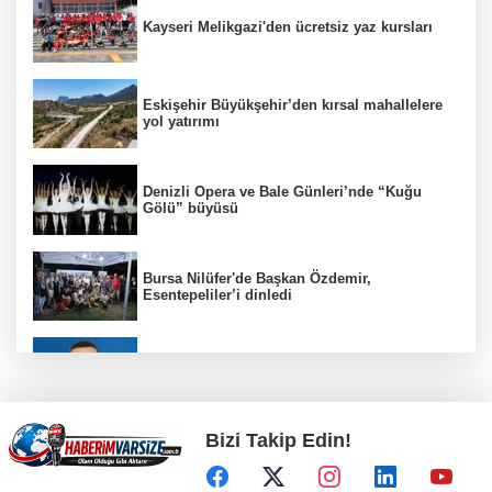
Kayseri Melikgazi'den ücretsiz yaz kursları
Eskişehir Büyükşehir’den kırsal mahallelere
yol yatırımı
Denizli Opera ve Bale Günleri’nde “Kuğu
Gölü” büyüsü
Bursa Nilüfer'de Başkan Özdemir,
Esentepeliler’i dinledi
BNP Paribas Cardif Türkiye'nin İç Denetim
Direktörü Mustafa Güneş oldu
Bizi Takip Edin!
Kayseri Büyükşehir gökyüzü tutkunlarını
Erciyes'te buluşturacak