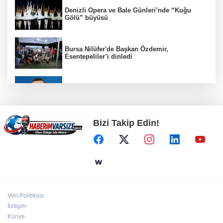
Denizli Opera ve Bale Günleri’nde “Kuğu
Gölü” büyüsü
Bursa Nilüfer'de Başkan Özdemir,
Esentepeliler’i dinledi
BNP Paribas Cardif Türkiye'nin İç Denetim
Direktörü Mustafa Güneş oldu
Bizi Takip Edin!
Kayseri Büyükşehir gökyüzü tutkunlarını
Erciyes'te buluşturacak
Bilişim 500'de 39 milyar dolarlık dev hacim
Veri Politikası
Bursa Büyükşehir'den Mudanya'nın
İletişim
altyapısına güçlü yatırım
Künye