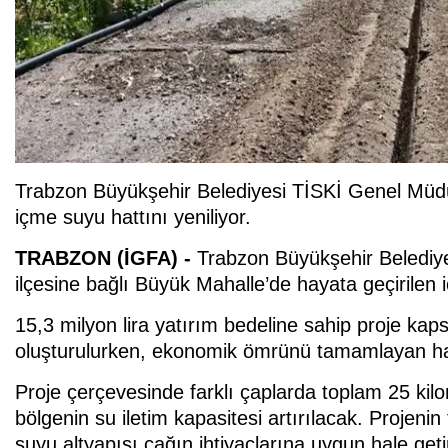
Trabzon Büyükşehir Belediyesi TİSKİ Genel Müdü
içme suyu hattını yeniliyor.
TRABZON (İGFA) -
Trabzon Büyükşehir Belediy
ilçesine bağlı Büyük Mahalle’de hayata geçirilen
15,3 milyon lira yatırım bedeline sahip proje 
oluşturulurken, ekonomik ömrünü tamamlayan hat
Proje çerçevesinde farklı çaplarda toplam 25 ki
bölgenin su iletim kapasitesi artırılacak. Projen
suyu altyapısı çağın ihtiyaçlarına uygun hale geti