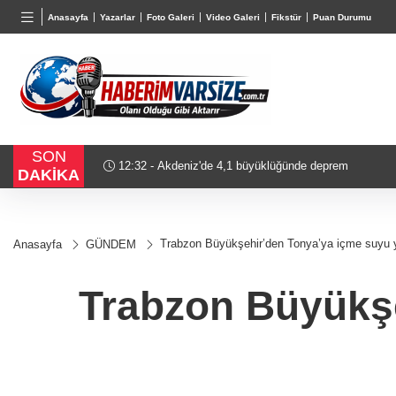
BGN
VND
GAU/
Anasayfa
Yazarlar
Foto Galeri
Video Galeri
Fikstür
Puan Durumu
27,9743
%-0,22
0,0018
%0,32
6.608,
SON
12:32 - Akdeniz'de 4,1 büyüklüğünde deprem
DAKİKA
Trabzon Büyükşehir’den Tonya’ya içme suyu y
Anasayfa
GÜNDEM
Trabzon Büyükşe