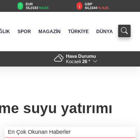
EUR
GBP
55,0183
%0,03
64,1544
%-0,01
ĞLIK
SPOR
MAGAZİN
TÜRKİYE
DÜNYA
Hava Durumu
slarına ikram desteği
12:16 - Bursa'da Aslı Hünel’d
Kocaeli
26 °
me suyu yatırımı
En Çok Okunan Haberler