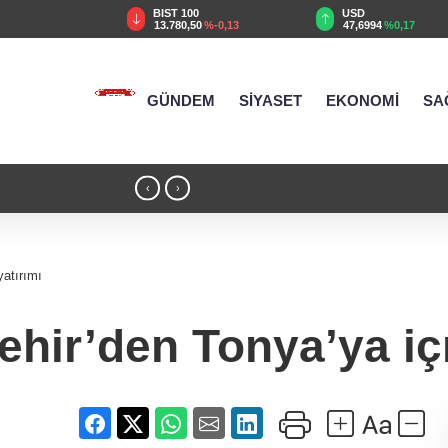
TRY
BIST 100
USD
69
%1,79
13.780,50
%-0,13
47,6994
%0,17
GÜNDEM
SİYASET
EKONOMİ
SA
12:32 - Ankara Keçiören'de Yaz Kur'an kur
‹
›
atırımı
hir’den Tonya’ya iç