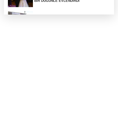
BİR DÜĞÜNLE EVLENDİRDİ
Sakarya Büyükşehir'den çocuklara yaz neşesi
CHP'li Sarıbal'dan orman yangınları ve tarım
politikalarına eleştiri
İzmit Belediyesi'nde iki yeni başkan
yardımcısı göreve başladı
Gürsel Tekin’den 'tutarlılık' mesajı... Tarihi
meselelerde pusula net olmalı