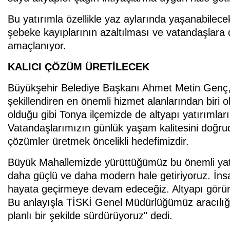
Bu yatırımla özellikle yaz aylarında yaşanabilecek
şebeke kayıplarının azaltılması ve vatandaşlara 
amaçlanıyor.
KALICI ÇÖZÜM ÜRETİLECEK
Büyükşehir Belediye Başkanı Ahmet Metin Genç, al
şekillendiren en önemli hizmet alanlarından biri o
olduğu gibi Tonya ilçemizde de altyapı yatırımla
Vatandaşlarımızın günlük yaşam kalitesini doğrud
çözümler üretmek öncelikli hedefimizdir.
Büyük Mahallemizde yürüttüğümüz bu önemli yatı
daha güçlü ve daha modern hale getiriyoruz. İns
hayata geçirmeye devam edeceğiz. Altyapı görünm
Bu anlayışla TİSKİ Genel Müdürlüğümüz aracılığıy
planlı bir şekilde sürdürüyoruz" dedi.