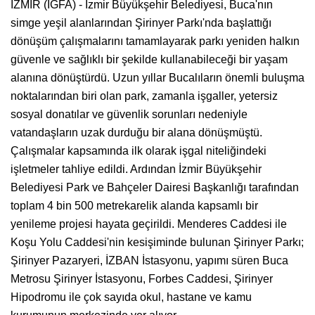
İZMİR (İGFA) - İzmir Büyükşehir Belediyesi, Buca'nın
simge yeşil alanlarından Şirinyer Parkı'nda başlattığı
dönüşüm çalışmalarını tamamlayarak parkı yeniden halkın
güvenle ve sağlıklı bir şekilde kullanabileceği bir yaşam
alanına dönüştürdü. Uzun yıllar Bucalıların önemli buluşma
noktalarından biri olan park, zamanla işgaller, yetersiz
sosyal donatılar ve güvenlik sorunları nedeniyle
vatandaşların uzak durduğu bir alana dönüşmüştü.
Çalışmalar kapsamında ilk olarak işgal niteliğindeki
işletmeler tahliye edildi. Ardından İzmir Büyükşehir
Belediyesi Park ve Bahçeler Dairesi Başkanlığı tarafından
toplam 4 bin 500 metrekarelik alanda kapsamlı bir
yenileme projesi hayata geçirildi. Menderes Caddesi ile
Koşu Yolu Caddesi'nin kesişiminde bulunan Şirinyer Parkı;
Şirinyer Pazaryeri, İZBAN İstasyonu, yapımı süren Buca
Metrosu Şirinyer İstasyonu, Forbes Caddesi, Şirinyer
Hipodromu ile çok sayıda okul, hastane ve kamu