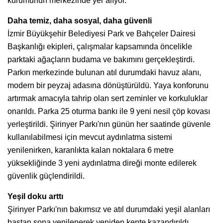
kurumunun merkezinde yer alıyor.
Daha temiz, daha sosyal, daha güvenli
İzmir Büyükşehir Belediyesi Park ve Bahçeler Dairesi
Başkanlığı ekipleri, çalışmalar kapsamında öncelikle
parktaki ağaçların budama ve bakımını gerçekleştirdi.
Parkın merkezinde bulunan atıl durumdaki havuz alanı,
modern bir peyzaj adasına dönüştürüldü. Yaya konforunu
artırmak amacıyla tahrip olan sert zeminler ve korkuluklar
onarıldı. Parka 25 oturma bankı ile 9 yeni nesil çöp kovası
yerleştirildi. Şirinyer Parkı'nın günün her saatinde güvenle
kullanılabilmesi için mevcut aydınlatma sistemi
yenilenirken, karanlıkta kalan noktalara 6 metre
yüksekliğinde 3 yeni aydınlatma direği monte edilerek
güvenlik güçlendirildi.
Yeşil doku arttı
Şirinyer Parkı'nın bakımsız ve atıl durumdaki yeşil alanları
baştan sona yenilenerek yeniden kente kazandırıldı.