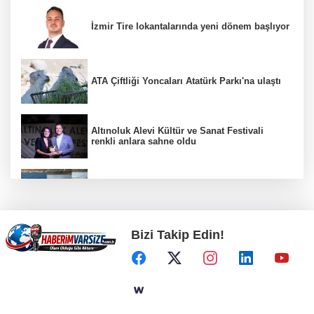
İzmir Tire lokantalarında yeni dönem başlıyor
ATA Çiftliği Yoncaları Atatürk Parkı'na ulaştı
Altınoluk Alevi Kültür ve Sanat Festivali
renkli anlara sahne oldu
Bodrum’da Ferrari’li deniz keyfi!
Bizi Takip Edin!
Türkiye Kültür Yolu Festivali Malatya'da
başlıyor
ATA Çiftliği’nde karabuğday hasadı başladı