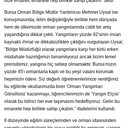
bize emanet, emanete hep birlikte sahip çıkalım!" dedi.
Bursa Orman Bölge Müdür Yardımcısı Mehmet Uysal ise
konuşmasında, iklim değişikliğiyle birlikte hem dünyada
hem de ülkemizde orman yangınlarında ciddi bir artış
yaşandığına dikkat çekti. Yangınların yüzde 92'sinin insan
kaynaklı ihmal ve dikkatsizlikten çıktığını vurgulayan Uysal,
"Bölge Müdürlüğü olarak yangınlara karşı her türlü erken
müdahale hazırlığımızı tamamlıyoruz ancak bizim temel
prensibimiz, yangına hiç sebep olmamaktır. Bursa'mızın
yüzde 45'i ormanlarla kaplı ve bu yeşil vatanı korumak
hepimizin ödevi. Siz değerli öğretmenlerimize verdiğimiz
bu eğitimle okullarımızda birer 'Orman Yangınları
Gönüllüsü' kazanmayı, öğrencilerimizin de 'Yangın Elçisi'
olarak bu bilinci her eve taşımasını hedefliyoruz. Gelin bu
emanete hep birlikte sahip çıkalım." ifadelerini kullandı.
İl düzeyinde eğitim süreçlerinden ve orman idaresinden
sorumlu yöneticilerin bir araya geldiği bu program, yangın