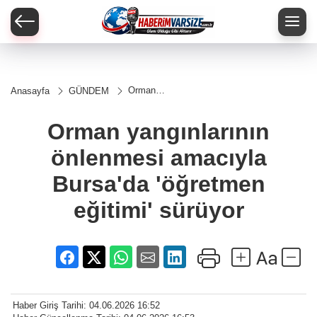
Orman
Anasayfa
GÜNDEM
yangınlarının
önlenmesi
amacıyla
Orman yangınlarının
Bursa'da
'öğretmen
önlenmesi amacıyla
eğitimi'
sürüyor
Bursa'da 'öğretmen
eğitimi' sürüyor
Haber Giriş Tarihi: 04.06.2026 16:52