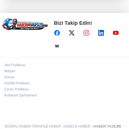
BNP Paribas Cardif Türkiye'nin İç Denetim
Direktörü Mustafa Güneş oldu
Bizi Takip Edin!
Kayseri Büyükşehir gökyüzü tutkunlarını
Erciyes'te buluşturacak
Bilişim 500'de 39 milyar dolarlık dev hacim
Veri Politikası
Bursa Büyükşehir'den Mudanya'nın
İletişim
altyapısına güçlü yatırım
Künye
Gizlilik Politikası
Çerez Politikası
Kullanım Şartnamesi
'DOĞRU HABER-TARAFSIZ HABER- SADECE HABER -
HABER YAZILIMI