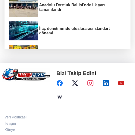
Anadolu Dostluk Rallisi'nde ilk yarı
tamamlandı
İlaç denetiminde uluslararası standart
dönemi
İstanbul Maltepe’de çocuklar kitapların renkli
dünyasında
Bizi Takip Edin!
Filistin'in dünyaya açılan sesi olmaya devam
edeceğiz
Bursa Osmangazi’nin nabzını Küplüpınar'da
tuttu
Veri Politikası
Bursa'da tarihi eser operasyonu! 273 sikke ve
İletişim
18 obje ele geçirildi
Künye