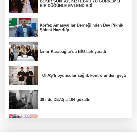
BEKİR SONTAY, KIZI EBRU'YU GÖRKEMLİ
BİR DÜĞÜNLE EVLENDİRDİ
Körfez Amasyalılar Derneği'nden Dev Piknik
Şöleni Hazırlığı
İzmir Karabağlar'da BİO fark yarattı
TOFAŞ'lı oyuncular sağlık kontrolünden geçti
30 ilde DEAŞ'a 104 gözaltı!
Gebze Köşklüçeşme'de 'açık hava' keyif