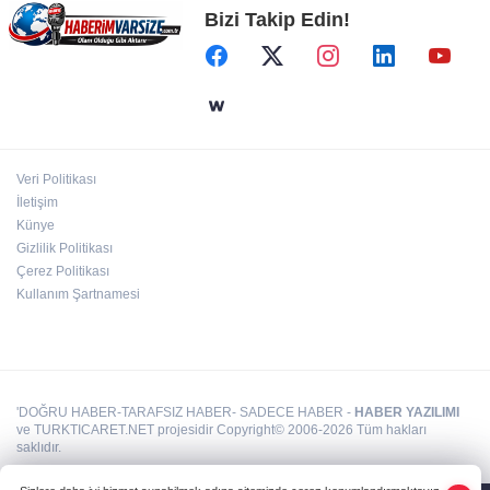
Bizi Takip Edin!
Bursa İnegöl’de binicilik için modern
manejler yapılıyor
Bursa’da TEKNOSAB KOBİ OSB tanıtıldı...
Bursa’nın kalkınma yolculuğunda yeni
dönem
Veri Politikası
Antalya Muratpaşalı Sultanlar kenetlendi,
İletişim
gözler yeni sezonda
Künye
Gizlilik Politikası
Çerez Politikası
Kullanım Şartnamesi
'DOĞRU HABER-TARAFSIZ HABER- SADECE HABER -
HABER YAZILIMI
ve TURKTICARET.NET projesidir Copyright© 2006-2026 Tüm hakları
saklıdır.