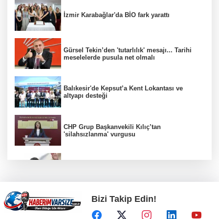
İzmir Karabağlar'da BİO fark yarattı
Gürsel Tekin’den 'tutarlılık' mesajı... Tarihi
meselelerde pusula net olmalı
Balıkesir'de Kepsut’a Kent Lokantası ve
altyapı desteği
CHP Grup Başkanvekili Kılıç’tan
'silahsızlanma' vurgusu
Görevden uzaklaştırılan Utku Caner Çaykara
hakkında tahliye kararı
Bizi Takip Edin!
İstanbul İtfaiyesi’nden yangın riskine karşı
videolu uyarı