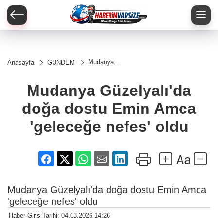
Mudanya
Anasayfa
GÜNDEM
Güzelyalı'da
doğa dostu
Emin Amca
Mudanya Güzelyalı'da
'geleceğe
nefes' oldu
doğa dostu Emin Amca
'geleceğe nefes' oldu
Mudanya Güzelyalı'da doğa dostu Emin Amca
'geleceğe nefes' oldu
Haber Giriş Tarihi: 04.03.2026 14:26