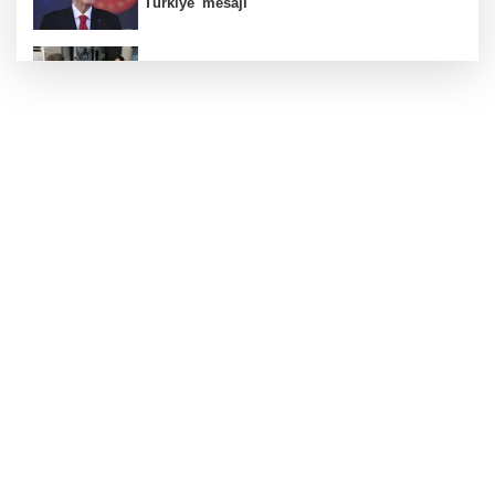
Türkiye' mesajı
Bursa Nilüfer Belediyesi’nden kırtasiye
desteği
Metin Sözen Okulu Gaziantep'te kuruldu...
Koruma kültürü yeni nesillere aktarılacak
Sokakta neler konuşuluyor? Kemal
Kılıçdaroğlu mu, Özgür Özel mi?
İzmir'de emekli destekleri güçlendirildi... Kira
ve alışveriş yardımı 4 bin TL’ye çıkarıldı