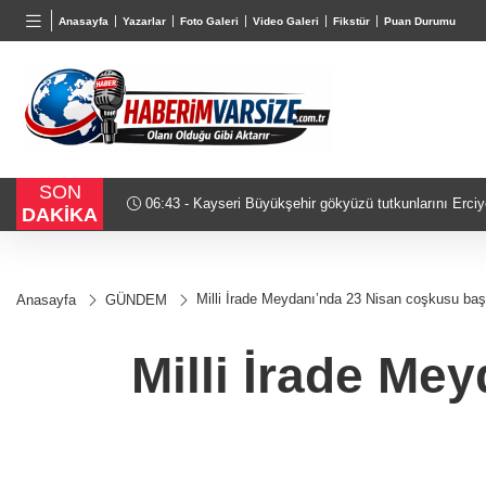
BGN
VND
GAU/
Anasayfa
Yazarlar
Foto Galeri
Video Galeri
Fikstür
Puan Durumu
28,0626
%0,37
0,0018
%0,14
6.521,
SON
uracak
19:47 - Cumhurbaşkanı Erdoğan’dan 'Terörsüz Türkiye
DAKİKA
Milli İrade Meydanı’nda 23 Nisan coşkusu baş
Anasayfa
GÜNDEM
Milli İrade Me