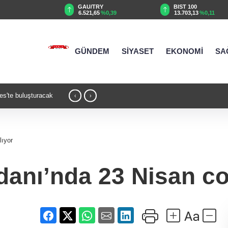
TRY
BIST 100
USD
65
%0,39
13.703,13
%0,11
47,5829
%0,05
GÜNDEM
SİYASET
EKONOMİ
SA
' mesajı
19:32 - Bilecik'te Vali Sözer'den coğrafi i
‹
›
lıyor
ydanı’nda 23 Nisan c