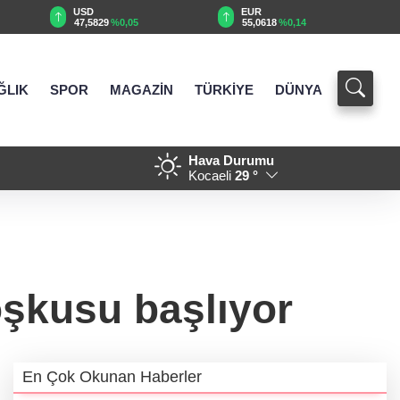
EUR
GBP
55,0618
%0,14
64,1816
%0,16
ĞLIK
SPOR
MAGAZİN
TÜRKİYE
DÜNYA
Hava Durumu
şaretli Kamber Biberi hasadı
19:03 - Osman Gazi platformu
Kocaeli
29 °
petrol üretimi 83 bin 200 varile u
oşkusu başlıyor
En Çok Okunan Haberler