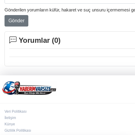
Gönderilen yorumların küfür, hakaret ve suç unsuru içermemesi gere
Gönder
Yorumlar (
0
)
Veri Politikası
İletişim
Künye
Gizlilik Politikası