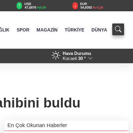
EUR
GBP
54,9392
%-0,10
64,1260
%0,10
ĞLIK
SPOR
MAGAZİN
TÜRKİYE
DÜNYA
Hava Durumu
ik bildiri... Terörsüz Türkiye, bölgesel güvenlik ve
20:00 - Yakı
Kocaeli
30 °
hibini buldu
En Çok Okunan Haberler