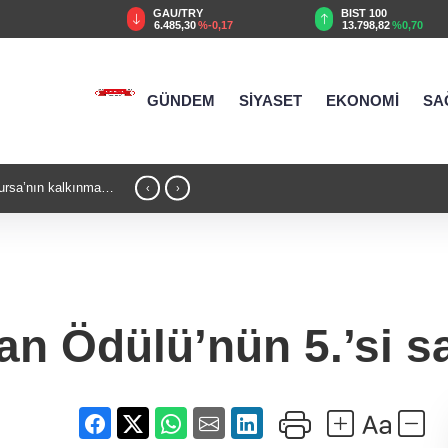
/TRY
BIST 100
USD
,30
%-0,17
13.798,82
%0,70
47,5876
%0,05
GÜNDEM
SİYASET
EKONOMİ
SA
r'den modern ulaşım yatırımı
21:04 - MGK'dan 8 maddel
‹
›
Gazze mesajı
n Ödülü’nün 5.’si sa