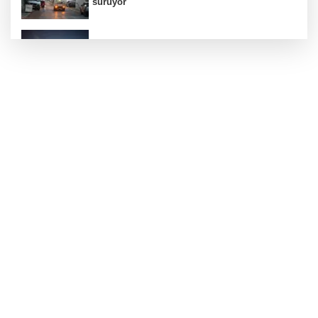
sürüyor
Kayseri Büyükşehir gökyüzü tutkunlarını
Erciyes'te buluşturacak
Bilişim 500'de 39 milyar dolarlık dev hacim
Kayseri Melikgazi'den ücretsiz yaz kursları
Bursa Büyükşehir'den Mudanya'nın
altyapısına güçlü yatırım