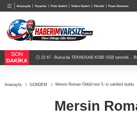
BGN
VND
GAU
Anasayfa
Yazarlar
Foto Galeri
Video Galeri
Fikstür
Puan Durumu
28,0626
%0,37
0,0018
%0,15
6.485
SON
.. Bursa’nın kalkınma
21:18 - Kocaeli Darıca’ya Büyükşehi
DAKİKA
Mersin Roman Ödülü’nün 5.’si sahibini buldu
Anasayfa
GÜNDEM
Mersin Roma