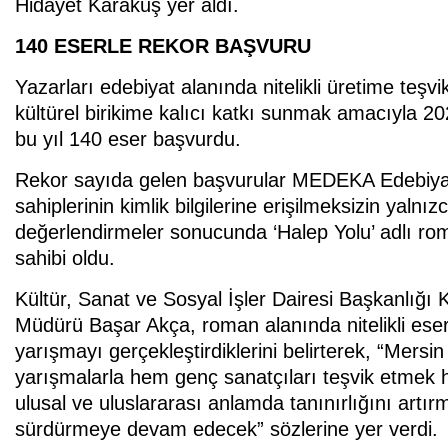
Hidayet Karakuş yer aldı.
140 ESERLE REKOR BAŞVURU
Yazarları edebiyat alanında nitelikli üretime teş
kültürel birikime kalıcı katkı sunmak amacıyla 2
bu yıl 140 eser başvurdu.
Rekor sayıda gelen başvurular MEDEKA Edebiyat 
sahiplerinin kimlik bilgilerine erişilmeksizin yalnı
değerlendirmeler sonucunda ‘Halep Yolu’ adlı rom
sahibi oldu.
Kültür, Sanat ve Sosyal İşler Dairesi Başkanlığı Ke
Müdürü Başar Akça, roman alanında nitelikli ese
yarışmayı gerçekleştirdiklerini belirterek, “Mersi
yarışmalarla hem genç sanatçıları teşvik etmek h
ulusal ve uluslararası anlamda tanınırlığını artı
sürdürmeye devam edecek” sözlerine yer verdi.