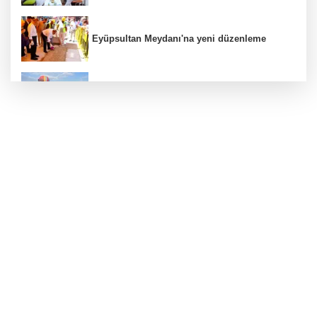
Eyüpsultan Meydanı'na yeni düzenleme
Türkiye Kültür Yolu Festivali Nevşehir'de tam
gaz sürüyor
ATA Çiftliği Yoncaları Atatürk Parkı'na ulaştı
İstanbul Maltepe’de çocuklar kitapların renkli
dünyasında
Kırgız Cumhuriyeti Antalya Başkonsolosu
Başkan Vekili Özdemir’i ziyaret etti