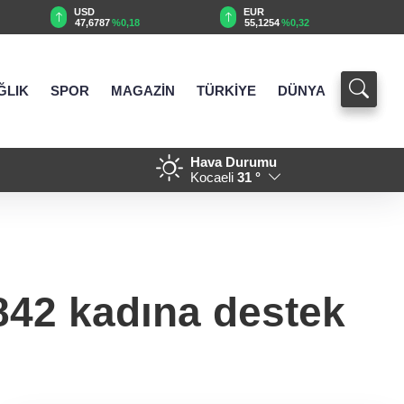
EUR
GBP
55,1254
%0,32
64,3468
%0,38
ĞLIK
SPOR
MAGAZİN
TÜRKİYE
DÜNYA
Hava Durumu
18:51 - Kırsal yollara neşter
Kocaeli
31 °
842 kadına destek