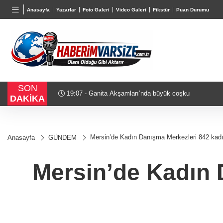
BGN
VND
G
Anasayfa
Yazarlar
Foto Galeri
Video Galeri
Fikstür
Puan Durumu
27,9743
%-0,22
0,0018
%0,32
6
SON
19:07 - Ganita Akşamları’nda büyük coşku
DAKİKA
Mersin’de Kadın Danışma Merkezleri 842 kadı
Anasayfa
GÜNDEM
Mersin’de Kadın 