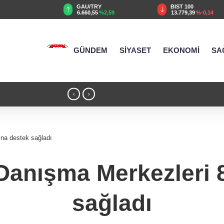
AU/TRY
BIST 100
USD
.660,55
%2,59
13.779,39
%-0,14
47,6787
%0,18
GÜNDEM
SİYASET
EKONOMİ
SA
18:51 - Akustik sahne yaz akşamlarına ritim katıyor
‹
›
na destek sağladı
Danışma Merkezleri 
sağladı