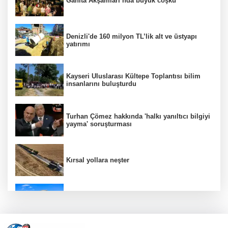
Ganita Akşamları’nda büyük coşku
Denizli'de 160 milyon TL’lik alt ve üstyapı
yatırımı
Kayseri Uluslarası Kültepe Toplantısı bilim
insanlarını buluşturdu
Turhan Çömez hakkında 'halkı yanıltıcı bilgiyi
yayma' soruşturması
Kırsal yollara neşter
ATA Çiftliği’nde karabuğday hasadı başladı