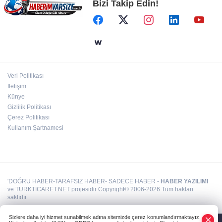
Bizi Takip Edin!
Bodrum’da Ferrari’li deniz keyfi!
Kayseri Uluslararası Âşık Seyrani Kültür ve
Sanat Festivali büyüledi
Veri Politikası
İletişim
ATA Çiftliği Yoncaları Atatürk Parkı'na ulaştı
Künye
Gizlilik Politikası
Çerez Politikası
Kullanım Şartnamesi
'DOĞRU HABER-TARAFSIZ HABER- SADECE HABER -
HABER YAZILIMI
ve TURKTICARET.NET projesidir Copyright© 2006-2026 Tüm hakları
saklıdır.
Sizlere daha iyi hizmet sunabilmek adına sitemizde çerez konumlandırmaktayız.