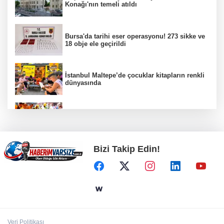
Konağı'nın temeli atıldı
Bursa'da tarihi eser operasyonu! 273 sikke ve
18 obje ele geçirildi
İstanbul Maltepe’de çocuklar kitapların renkli
dünyasında
Eyüpsultan Meydanı'na yeni düzenleme
Bizi Takip Edin!
Nevşehir Kültür Yolu'nda etkinlikler peşpeşe
yapıldı
Eyüpsultan Meydanı yenileniyor... İlk taşı
Nuri Aslan koydu
Veri Politikası