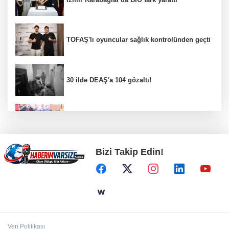
TOFAŞ'lı oyuncular sağlık kontrolünden geçti
30 ilde DEAŞ'a 104 gözaltı!
Gebze Köşklüçeşme'de 'açık hava' keyif
Bizi Takip Edin!
Bursa İnegöl’de binicilik için modern
manejler yapılıyor
Bursa’da TEKNOSAB KOBİ OSB tanıtıldı...
Bursa’nın kalkınma yolculuğunda yeni
dönem
Veri Politikası