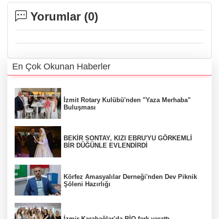
Yorumlar (
0
)
En Çok Okunan Haberler
İzmit Rotary Kulübü'nden "Yaza Merhaba"
Buluşması
BEKİR SONTAY, KIZI EBRU'YU GÖRKEMLİ
BİR DÜĞÜNLE EVLENDİRDİ
Körfez Amasyalılar Derneği'nden Dev Piknik
Şöleni Hazırlığı
İzmir Karabağlar'da BİO fark yarattı