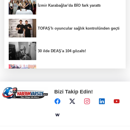
İzmir Karabağlar'da BİO fark yarattı
TOFAŞ'lı oyuncular sağlık kontrolünden geçti
30 ilde DEAŞ'a 104 gözaltı!
Gebze Köşklüçeşme'de 'açık hava' keyif
Bizi Takip Edin!
Bursa İnegöl’de binicilik için modern
manejler yapılıyor
Bursa’da TEKNOSAB KOBİ OSB tanıtıldı...
Bursa’nın kalkınma yolculuğunda yeni
dönem