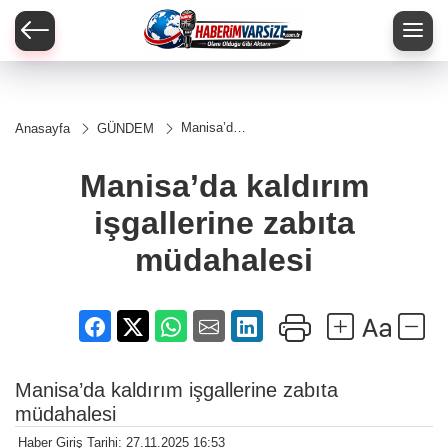
Manisa’da
Anasayfa
GÜNDEM
kaldırım
işgallerine
zabıta
Manisa’da kaldırım
müdahalesi
işgallerine zabıta
müdahalesi
Manisa’da kaldırım işgallerine zabıta
müdahalesi
Haber Giriş Tarihi: 27.11.2025 16:53