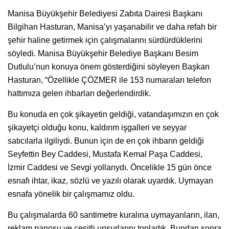
Manisa Büyükşehir Belediyesi Zabıta Dairesi Başkanı
Bilgihan Hasturan, Manisa’yı yaşanabilir ve daha refah bir
şehir haline getirmek için çalışmalarını sürdürdüklerini
söyledi. Manisa Büyükşehir Belediye Başkanı Besim
Dutlulu’nun konuya önem gösterdiğini söyleyen Başkan
Hasturan, “Özellikle ÇÖZMER ile 153 numaraları telefon
hattımıza gelen ihbarları değerlendirdik.
Bu konuda en çok şikayetin geldiği, vatandaşımızın en çok
şikayetçi olduğu konu, kaldırım işgalleri ve seyyar
satıcılarla ilgiliydi. Bunun için de en çok ihbarın geldiği
Seyfettin Bey Caddesi, Mustafa Kemal Paşa Caddesi,
İzmir Caddesi ve Sevgi yollarıydı. Öncelikle 15 gün önce
esnafı ihtar, ikaz, sözlü ve yazılı olarak uyardık. Uymayan
esnafa yönelik bir çalışmamız oldu.
Bu çalışmalarda 60 santimetre kuralına uymayanların, ilan,
reklam panosu ve çeşitli unsurlarını topladık. Bundan sonra