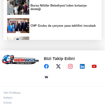
Bursa Nilüfer Belediyesi’nden kırtasiye
desteği
CHP Grubu da çerçeve yasa teklifini imzaladı
Bursa Uludağ Üniversitesi Güzel Sanatlar
Fakültesi Mudanya'dan ayrıldı!
Bizi Takip Edin!
Bilecik'te Vali Sözer'den coğrafi işaretli
Kamber Biberi hasadı
Cumhurbaşkanı Erdoğan’dan 'Terörsüz
Türkiye' mesajı
Veri Politikası
Ömer Çelik: 2 yıllık çalışmanın en önemli
İletişim
aşamasındayız
Künye