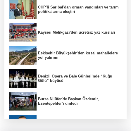
CHP'li Sarıbal'dan orman yangınları ve tarım
politikalarına eleştiri
Kayseri Melikgazi'den ücretsiz yaz kursları
Eskişehir Büyükşehir’den kırsal mahallelere
yol yatırımı
Denizli Opera ve Bale Günleri’nde “Kuğu
Gölü” büyüsü
Bursa Nilüfer'de Başkan Özdemir,
Esentepeliler’i dinledi
BNP Paribas Cardif Türkiye'nin İç Denetim
Direktörü Mustafa Güneş oldu