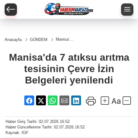
Manisa'da
Anasayfa
GÜNDEM
7 atıksu
arıtma
tesisinin
Manisa'da 7 atıksu arıtma
Çevre
İzin
tesisinin Çevre İzin
Belgeleri
yenilendi
Belgeleri yenilendi
Haber Giriş Tarihi: 02.07.2026 16:52
Haber Güncellenme Tarihi: 02.07.2026 16:52
Kaynak: IGF