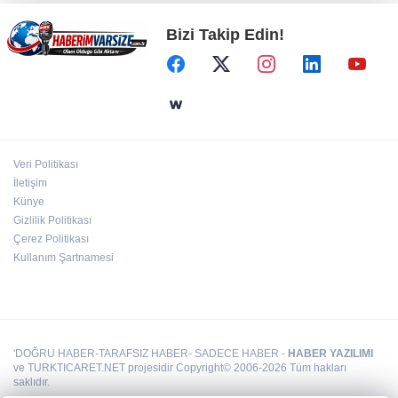
Bizi Takip Edin!
Kayseri Büyükşehir gökyüzü tutkunlarını
Erciyes'te buluşturacak
Bilişim 500'de 39 milyar dolarlık dev hacim
Veri Politikası
Bursa Büyükşehir'den Mudanya'nın
İletişim
altyapısına güçlü yatırım
Künye
Gizlilik Politikası
Çerez Politikası
Kullanım Şartnamesi
'DOĞRU HABER-TARAFSIZ HABER- SADECE HABER -
HABER YAZILIMI
ve TURKTICARET.NET projesidir Copyright© 2006-2026 Tüm hakları
saklıdır.