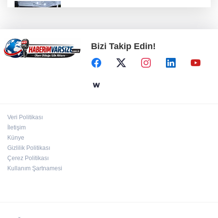
Bursa Nilüfer'de Başkan Özdemir,
Esentepeliler’i dinledi
Bizi Takip Edin!
İzmit Belediyesi'nde iki yeni başkan
yardımcısı göreve başladı
Muğla Seydikemer'de yangın sonrası
seferberlik
Veri Politikası
Manisa Büyükşehir 'sağlıklı işyeri'
İletişim
sertifikasına kavuştu
Künye
Gizlilik Politikası
Çerez Politikası
Kullanım Şartnamesi