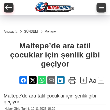
Maltepe’de
Anasayfa
GÜNDEM
ara tatil
çocuklar
için şenlik
Maltepe’de ara tatil
gibi
geçiyor
çocuklar için şenlik gibi
geçiyor
Maltepe’de ara tatil çocuklar için şenlik gibi
geçiyor
Haber Giriş Tarihi: 10.11.2025 10:29