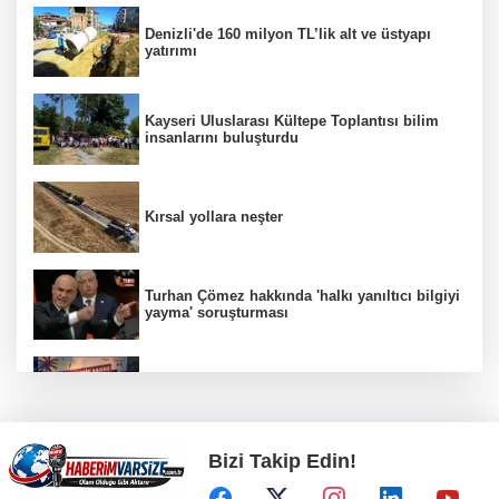
Denizli'de 160 milyon TL’lik alt ve üstyapı
yatırımı
Kayseri Uluslarası Kültepe Toplantısı bilim
insanlarını buluşturdu
Kırsal yollara neşter
Turhan Çömez hakkında 'halkı yanıltıcı bilgiyi
yayma' soruşturması
Akustik sahne yaz akşamlarına ritim katıyor
Bizi Takip Edin!
ATA Çiftliği’nde karabuğday hasadı başladı