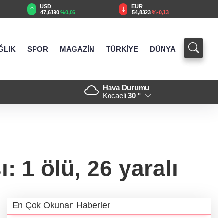
EUR
GBP
54,8323
%-0,13
63,9237
%-0,04
ĞLIK
SPOR
MAGAZİN
TÜRKİYE
DÜNYA
Hava Durumu
ıtıldı... Bursa’nın kalkınma
21:18 - Kocaeli Darıca’ya Bü
Kocaeli
30 °
 1 ölü, 26 yaralı
En Çok Okunan Haberler