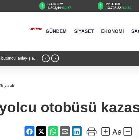
TRY
BIST 100
USD
44
%0,17
13.798,82
%0,70
47,6190
%0,06
GÜNDEM
SİYASET
EKONOMİ
SA
cusu
22:47 - Bursa’da TEKNOSAB KOBİ OSB tan
‹
›
yolculuğunda yeni dönem
6 yaralı
yolcu otobüsü kazası: