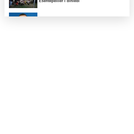
Esentepeliler’i dinledi
BNP Paribas Cardif Türkiye'nin İç Denetim
Direktörü Mustafa Güneş oldu
Kayseri Büyükşehir gökyüzü tutkunlarını
Erciyes'te buluşturacak
Bilişim 500'de 39 milyar dolarlık dev hacim
Bursa Büyükşehir'den Mudanya'nın
altyapısına güçlü yatırım