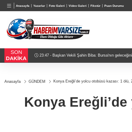
BGN
VND
GAU/
Anasayfa
Yazarlar
Foto Galeri
Video Galeri
Fikstür
Puan Durumu
28,0626
%0,37
0,0018
%0,02
6.503,
SON
layışla
23:03 - Cumhurbaşkanı Erdoğan, Suudi Arabistan yol
DAKİKA
Konya Ereğli’de yolcu otobüsü kazası: 1 ölü, 2
Anasayfa
GÜNDEM
Konya Ereğli’de 