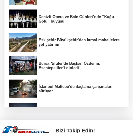
Denizli Opera ve Bale Günleri’nde “Kuğu
Gölü” büyüsü
Eskişehir Büyükşehir’den kırsal mahallelere
yol yatırımı
Bursa Nilüfer'de Başkan Özdemir,
Esentepeliler’i dinledi
İstanbul Maltepe’de ilaçlama çalışmaları
sürüyor
Kayseri Büyükşehir gökyüzü tutkunlarını
Erciyes'te buluşturacak
Bizi Takip Edin!