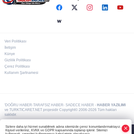
Bilişim 500'de 39 milyar dolarlık dev hacim
Kayseri Melikgazi'den ücretsiz yaz kursları
Veri Politikası
Bursa Büyükşehir'den Mudanya'nın
İletişim
altyapısına güçlü yatırım
Künye
Gizlilik Politikası
Çerez Politikası
Kullanım Şartnamesi
'DOĞRU HABER-TARAFSIZ HABER- SADECE HABER -
HABER YAZILIMI
ve TURKTICARET.NET projesidir Copyright© 2006-2026 Tüm hakları
saklıdır.
Sizlere daha iyi hizmet sunabilmek adına sitemizde çerez konumlandırmaktayız.
Kişisel verileriniz, KVKK ve GDPR kapsamında toplanıp işlenir. Sitemizi
kullanarak, çerezleri kullanmamızı kabul etmiş olacaksınız.