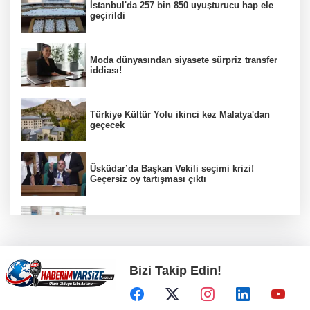
İstanbul'da 257 bin 850 uyuşturucu hap ele
geçirildi
Moda dünyasından siyasete sürpriz transfer
iddiası!
Türkiye Kültür Yolu ikinci kez Malatya'dan
geçecek
Üsküdar’da Başkan Vekili seçimi krizi!
Geçersiz oy tartışması çıktı
Kayseri zabıtası kayıp cüzdanı sahibine
teslim etti
Bizi Takip Edin!
Öğretmenlerin il içi atama sonuçları açıklandı