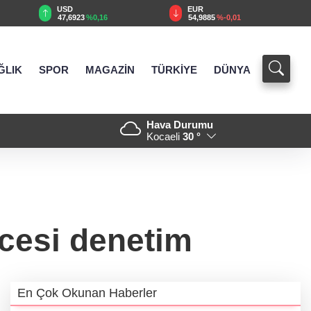
USD
EUR
47,6923
%0,16
54,9885
%-0,01
ĞLIK
SPOR
MAGAZİN
TÜRKİYE
DÜNYA
Hava Durumu
rabistan yolcusu
22:47 - Bursa’da TEKNOSAB K
Kocaeli
30 °
yolculuğunda yeni dönem
cesi denetim
En Çok Okunan Haberler