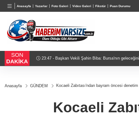
TND
BGN
VND
Anasayfa
Yazarlar
Foto Galeri
Video Galeri
Fikstür
Puan Durumu
16,2329
%-0,04
27,9743
%-0,22
0,0018
SON
ma
23:47 - Başkan Vekili Şahin Biba: Bursa'nın geleceğini
DAKİKA
planlıyoruz
Kocaeli Zabıtası'ndan bayram öncesi denetim
Anasayfa
GÜNDEM
Kocaeli Zab