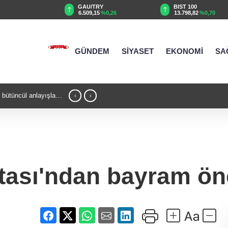
GAU/TRY
BIST 100
%0,11
6.509,15
%0,26
13.798,82
%0,70
GÜNDEM
SİYASET
EKONOMİ
SA
 bütüncül anlayışla
23:03 - Cumhurbaşkanı Erdoğan, Suudi A
‹
›
ıtası'ndan bayram ön