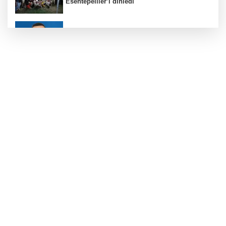
Esentepeliler’i dinledi
BNP Paribas Cardif Türkiye'nin İç Denetim
Direktörü Mustafa Güneş oldu
Kayseri Büyükşehir gökyüzü tutkunlarını
Erciyes'te buluşturacak
Bilişim 500'de 39 milyar dolarlık dev hacim
Bursa Büyükşehir'den Mudanya'nın
altyapısına güçlü yatırım