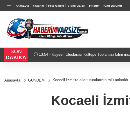
BGN
VND
Anasayfa
Yazarlar
Foto Galeri
Video Galeri
Fikstür
Puan Durumu
27,9743
%-0,22
0,0018
%0,32
SON
13:54 - Kayseri Uluslarası Kültepe Toplantısı bilim insanların
DAKİKA
Kocaeli İzmit'te aile tutumlarının rolü anlatıldı
Anasayfa
GÜNDEM
Kocaeli İzmit