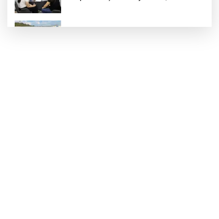
Anadolu Dostluk Rallisi'nde ilk yarı
tamamlandı
Antalya’da çok sayıda suç unsuru ele
geçirildi
Semicenk Ordu’yu salladı
Keşan'da 177 milyon liralık yeni Hükümet
Konağı'nın temeli atıldı