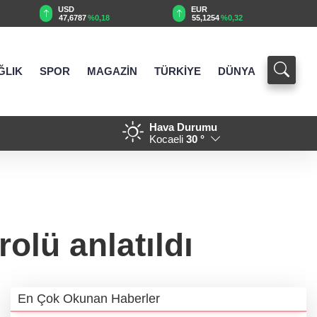
EUR
GBP
0,18
55,1254
%0,32
64,3468
%0,38
ĞLIK
SPOR
MAGAZİN
TÜRKİYE
DÜNYA
Hava Durumu
 ve Sanat Festivali büyüledi
13:37 - Türk Dünyasının kalbi Keçiö
Kocaeli
30 °
rolü anlatıldı
En Çok Okunan Haberler