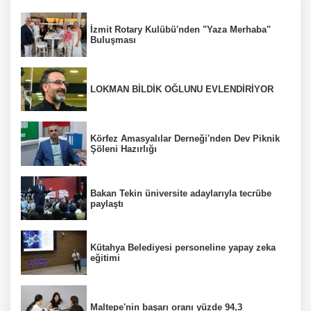
İzmit Rotary Kulübü'nden "Yaza Merhaba"
Buluşması
LOKMAN BİLDİK OĞLUNU EVLENDİRİYOR
Körfez Amasyalılar Derneği'nden Dev Piknik
Şöleni Hazırlığı
Bakan Tekin üniversite adaylarıyla tecrübe
paylaştı
Kütahya Belediyesi personeline yapay zeka
eğitimi
Maltepe'nin başarı oranı yüzde 94,3