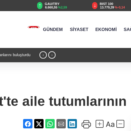
GAU/TRY
BIST 100
USD
6.660,55
%2,59
13.779,39
%-0,14
47,6787
%
GÜNDEM
SİYASET
EKONOMİ
SA
ı buluşturdu
13:37 - Kayseri Uluslararası Âşık Seyrani Kültür
‹
›
'te aile tutumlarının 