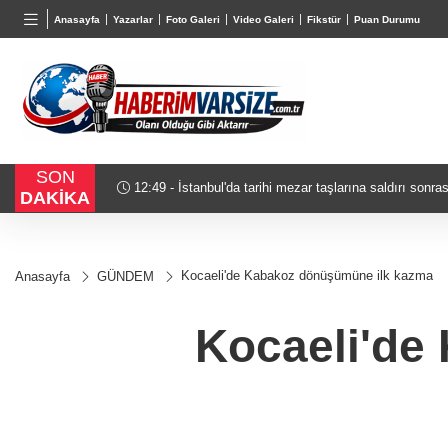
BGN
VND
GAU/
Anasayfa
Yazarlar
Foto Galeri
Video Galeri
Fikstür
Puan Durumu
27,9743
%-0,22
0,0018
%0,32
6.660,
SON
12:49 - İstanbul'da tarihi mezar taşlarına saldırı sonra
DAKİKA
Kocaeli'de Kabakoz dönüşümüne ilk kazma
Anasayfa
GÜNDEM
Kocaeli'de