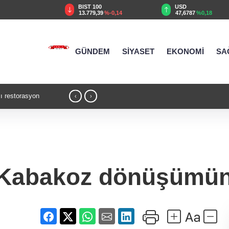
TRY
BIST 100
USD
55
%2,59
13.779,39
%-0,14
47,6787
%0,18
GÜNDEM
SİYASET
EKONOMİ
SA
sı restorasyon
12:49 - Bursa Keles'te yollar hem yenileni
‹
›
 Kabakoz dönüşümün