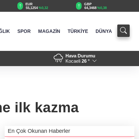
EUR
GBP
55,1254
%0,32
64,3468
%0,38
ĞLIK
SPOR
MAGAZİN
TÜRKİYE
DÜNYA
Hava Durumu
yor, hem genişliyor
12:34 - Başkan Genç, “Sevdam 
Kocaeli
26 °
Aralık’ta
e ilk kazma
En Çok Okunan Haberler