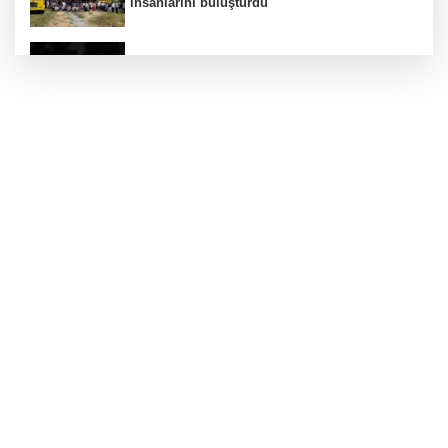
insanlarını buluşturdu
Altınoluk Alevi Kültür ve Sanat Festivali
renkli anlara sahne oldu
ATA Çiftliği Yoncaları Atatürk Parkı'na ulaştı
Bodrum’da Ferrari’li deniz keyfi!
Türkiye Kültür Yolu Festivali Malatya'da
başlıyor