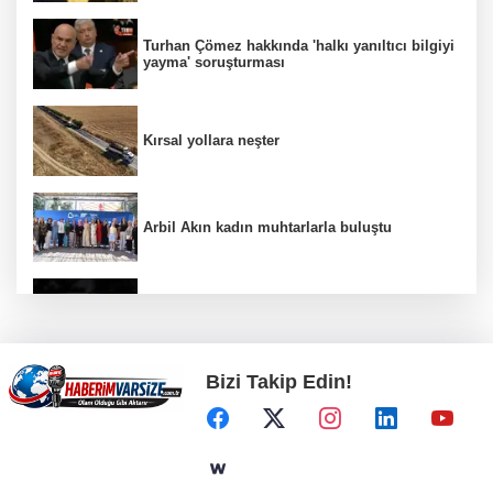
Turhan Çömez hakkında 'halkı yanıltıcı bilgiyi
yayma' soruşturması
Kırsal yollara neşter
Arbil Akın kadın muhtarlarla buluştu
Altınoluk Alevi Kültür ve Sanat Festivali
renkli anlara sahne oldu
Bizi Takip Edin!
Akustik sahne yaz akşamlarına ritim katıyor
Bursa Büyükşehir Harmancık’ta da yolları